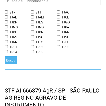
STF
STJ
TJAC
TJAL
TJAM
TJCE
TJDF
TJES
TJGO
TJMG
TJMS
TJPA
TJPI
TJPR
TJRR
TJRS
TJSC
TJSP
TJRN
TJTO
TNU
TRF1
TRF2
TRF3
TRF4
TRF5
Busca
STF AI 666879 AgR / SP - SÃO PAULO
AG.REG.NO AGRAVO DE
INSTRUMENTO