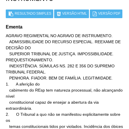
RESULTADO SIMPLES
VERSÃO HTML
VERSÃO PDF
Ementa
AGRAVO REGIMENTAL NO AGRAVO DE INSTRUMENTO.

   ADMISSIBILIDADE DO RECURSO ESPECIAL. REEXAME DE 
DECISÃO DO

   SUPERIOR TRIBUNAL DE JUSTIÇA. IMPOSSIBILIDADE. 
PREQUESTIONAMENTO.

   INEXISTÊNCIA. SÚMULAS NS. 282 E 356 DO SUPREMO 
TRIBUNAL FEDERAL.

   PENHORA. FIADOR. BEM DE FAMÍLIA. LEGITIMIDADE.

1.      A aferição do

   cabimento do REsp tem natureza processual, não alcançando 
nível

   constitucional capaz de ensejar a abertura da via 
extraordinária.

2.      O Tribunal a quo não se manifestou explicitamente sobre 
os

   temas constitucionais tidos por violados. Incidência dos óbices
