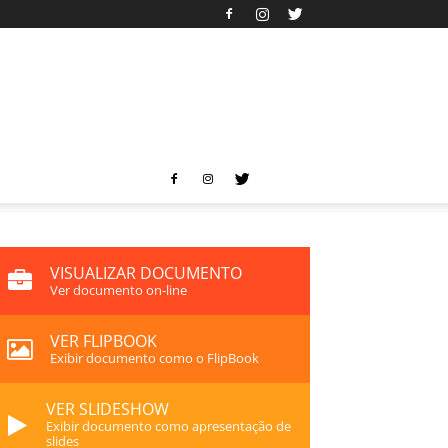
VISUALIZAR DOCUMENTO
Ver documento on-line
VER FLIPBOOK
Exibir documento como o FlipBook
VER SLIDESHOW
Exibir documento como apresentação de
slides