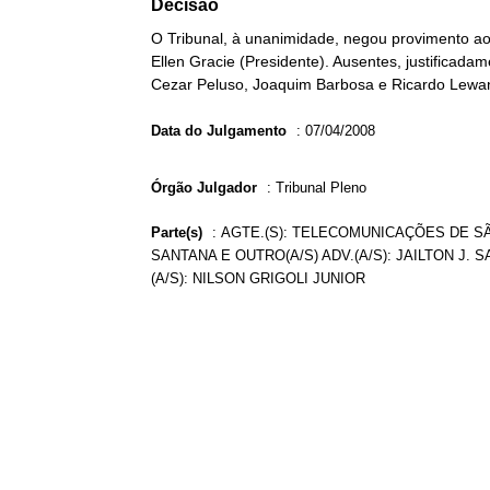
Decisão
O Tribunal, à unanimidade, negou provimento ao 
Ellen Gracie (Presidente). Ausentes, justificad
Cezar Peluso, Joaquim Barbosa e Ricardo Lewan
Data do Julgamento
:
07/04/2008
Órgão Julgador
:
Tribunal Pleno
Parte(s)
:
AGTE.(S): TELECOMUNICAÇÕES DE SÃ
SANTANA E OUTRO(A/S) ADV.(A/S): JAILTON J.
(A/S): NILSON GRIGOLI JUNIOR