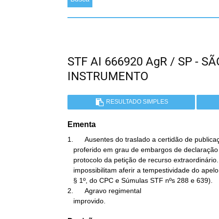
STF AI 666920 AgR / SP - 
INSTRUMENTO
RESULTADO SIMPLES
Ementa
1.      Ausentes do traslado a certidão de public
   proferido em grau de embargos de declaração e o carimbo de

   protocolo da petição de recurso extraordinário. Tais fatos

   impossibilitam aferir a tempestividade do apelo extremo (art. 544,

   § 1º, do CPC e Súmulas STF nºs 288 e 639).

2.      Agravo regimental

   improvido.