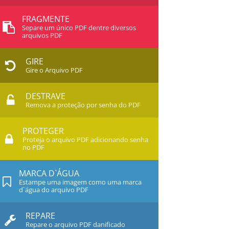
FRAGMENTE
Separe um único PDF dentre diversos
arquivos PDF
GIRE
Gire o Arquivo PDF
DESTRAVE
Remova a proteção por senha do PDF
PROTEGER
Proteja o arquivo PDF adicionando senha
no PDF
MARCA D`ÁGUA
Estampe uma imagem como uma marca
d`água do arquivo PDF
REPARE
Repare o arquivo PDF danificado