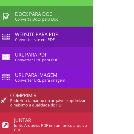
DOCX PARA DOC
Converta Docx para Doc
WEBSITE PARA PDF
Converter site em PDF
URL PARA PDF
Converter URL para PDF
URL PARA IMAGEM
Converter URL para imagem
COMPRIMIR
Reduzir o tamanho do arquivo e optimizar
o máximo a qualidade do PDF
JUNTAR
Junte Arquivos PDF em um único arquivo
PDF