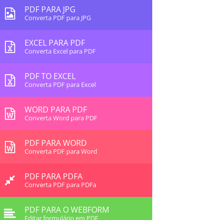
PDF PARA JPG
Converta PDF para JPG
EXCEL PARA PDF
Converta Excel para PDF
PDF TO EXCEL
Converta PDF para Excel
WORD PARA PDF
Converta Word para PDF
PDF PARA WORD
Converta PDF para Word
PDF PARA PDFA
Converta PDF para PDFa
PDF PARA O WEBFORM
Editar formulário em PDF