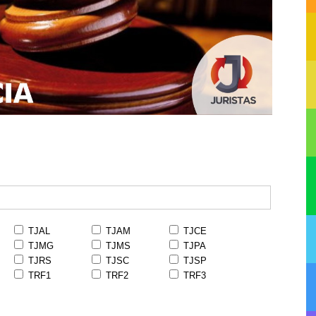
TJAL
TJAM
TJCE
TJMG
TJMS
TJPA
TJRS
TJSC
TJSP
TRF1
TRF2
TRF3