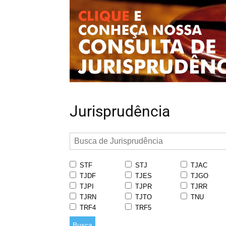
Jurisprudência
STF
STJ
TJAC
TJDF
TJES
TJGO
TJPI
TJPR
TJRR
TJRN
TJTO
TNU
TRF4
TRF5
Busca