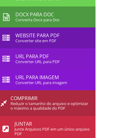
DOCX PARA DOC
Converta Docx para Doc
WEBSITE PARA PDF
Converter site em PDF
URL PARA PDF
Converter URL para PDF
URL PARA IMAGEM
Converter URL para imagem
COMPRIMIR
Reduzir o tamanho do arquivo e optimizar
o máximo a qualidade do PDF
JUNTAR
Junte Arquivos PDF em um único arquivo
PDF