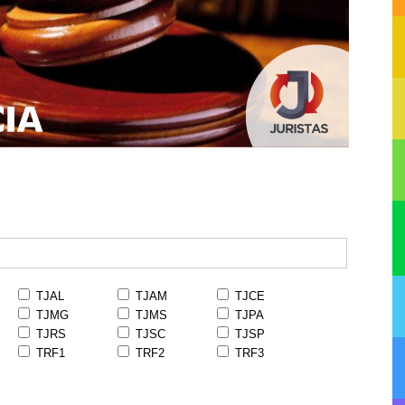
TJAL
TJAM
TJCE
TJMG
TJMS
TJPA
TJRS
TJSC
TJSP
TRF1
TRF2
TRF3