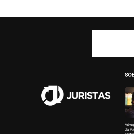
SO
Advog
da Pa