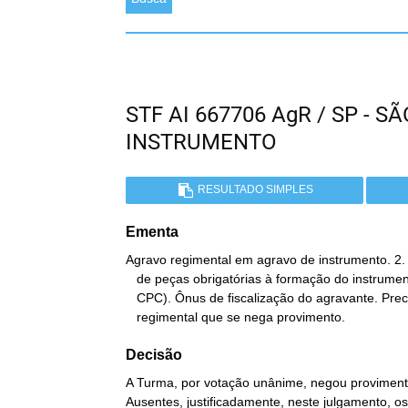
STF AI 667706 AgR / SP - 
INSTRUMENTO
RESULTADO SIMPLES
Ementa
Agravo regimental em agravo de instrumento. 2. 
   de peças obrigatórias à formação do instrumento (art. 544, § 1º,

   CPC). Ônus de fiscalização do agravante. Precedentes. 3. Agravo

   regimental que se nega provimento.
Decisão
A Turma, por votação unânime, negou provimento
Ausentes, justificadamente, neste julgamento, 