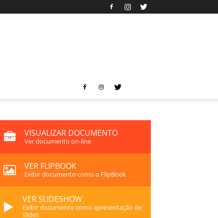
VISUALIZAR DOCUMENTO
Ver documento on-line
VER FLIPBOOK
Exibir documento como o FlipBook
VER SLIDESHOW
Exibir documento como apresentação de
slides