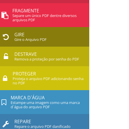
FRAGMENTE
Separe um único PDF dentre diversos
arquivos PDF
GIRE
Gire o Arquivo PDF
DESTRAVE
Remova a proteção por senha do PDF
PROTEGER
Proteja o arquivo PDF adicionando senha
no PDF
MARCA D`ÁGUA
Estampe uma imagem como uma marca
d`água do arquivo PDF
REPARE
Repare o arquivo PDF danificado