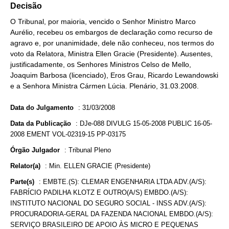
Decisão
O Tribunal, por maioria, vencido o Senhor Ministro Marco
Aurélio, recebeu os embargos de declaração como recurso de
agravo e, por unanimidade, dele não conheceu, nos termos do
voto da Relatora, Ministra Ellen Gracie (Presidente). Ausentes,
justificadamente, os Senhores Ministros Celso de Mello,
Joaquim Barbosa (licenciado), Eros Grau, Ricardo Lewandowski
e a Senhora Ministra Cármen Lúcia. Plenário, 31.03.2008.
Data do Julgamento
:
31/03/2008
Data da Publicação
:
DJe-088 DIVULG 15-05-2008 PUBLIC 16-05-
2008 EMENT VOL-02319-15 PP-03175
Órgão Julgador
:
Tribunal Pleno
Relator(a)
:
Min. ELLEN GRACIE (Presidente)
Parte(s)
:
EMBTE.(S): CLEMAR ENGENHARIA LTDA ADV.(A/S):
FABRÍCIO PADILHA KLOTZ E OUTRO(A/S) EMBDO.(A/S):
INSTITUTO NACIONAL DO SEGURO SOCIAL - INSS ADV.(A/S):
PROCURADORIA-GERAL DA FAZENDA NACIONAL EMBDO.(A/S):
SERVIÇO BRASILEIRO DE APOIO ÀS MICRO E PEQUENAS