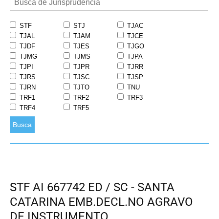
STF
STJ
TJAC
TJAL
TJAM
TJCE
TJDF
TJES
TJGO
TJMG
TJMS
TJPA
TJPI
TJPR
TJRR
TJRS
TJSC
TJSP
TJRN
TJTO
TNU
TRF1
TRF2
TRF3
TRF4
TRF5
Busca
STF AI 667742 ED / SC - SANTA
CATARINA EMB.DECL.NO AGRAVO
DE INSTRUMENTO