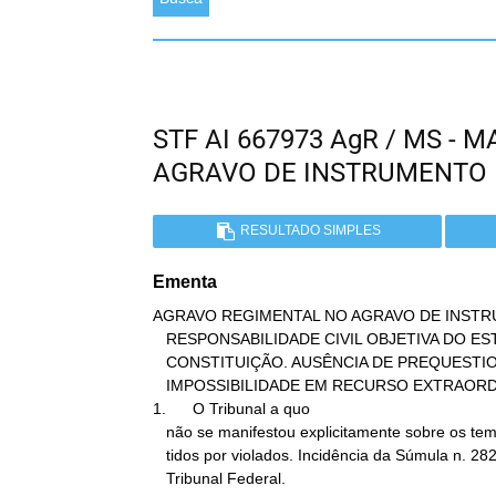
STF AI 667973 AgR / MS -
AGRAVO DE INSTRUMENTO
RESULTADO SIMPLES
Ementa
AGRAVO REGIMENTAL NO AGRAVO DE INSTR
   RESPONSABILIDADE CIVIL OBJETIVA DO ESTADO. ARTIGO 37 § 6º, DA

   CONSTITUIÇÃO. AUSÊNCIA DE PREQUESTIONAMENTO. REEXAME DE PROVAS.

   IMPOSSIBILIDADE EM RECURSO EXTRAORDINÁRIO.

1.      O Tribunal a quo

   não se manifestou explicitamente sobre os temas constitucionais

   tidos por violados. Incidência da Súmula n. 282 do Supremo

   Tribunal Federal.
