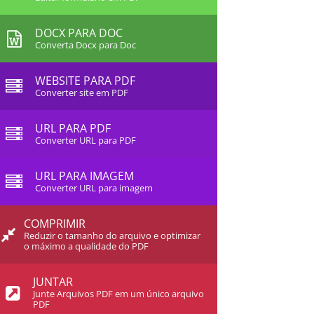
DOCX PARA DOC
Converta Docx para Doc
WEBSITE PARA PDF
Converter site em PDF
URL PARA PDF
Converter URL para PDF
URL PARA IMAGEM
Converter URL para imagem
COMPRIMIR
Reduzir o tamanho do arquivo e optimizar
o máximo a qualidade do PDF
JUNTAR
Junte Arquivos PDF em um único arquivo
PDF