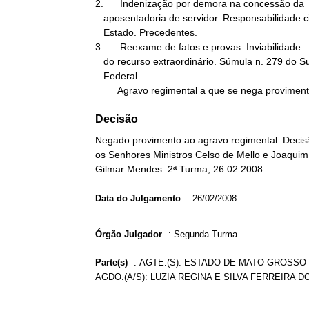
2.      Indenização por demora na concessão da

   aposentadoria de servidor. Responsabilidade civil objetiva do

   Estado. Precedentes.

3.      Reexame de fatos e provas. Inviabilidade

   do recurso extraordinário. Súmula n. 279 do Supremo Tribunal

   Federal.

        Agravo regimental a que se nega provimen
Decisão
Negado provimento ao agravo regimental. Decisã
os Senhores Ministros Celso de Mello e Joaquim 
Gilmar Mendes. 2ª Turma, 26.02.2008.
Data do Julgamento
:
26/02/2008
Órgão Julgador
:
Segunda Turma
Parte(s)
:
AGTE.(S): ESTADO DE MATO GROSSO 
AGDO.(A/S): LUZIA REGINA E SILVA FERREIRA 