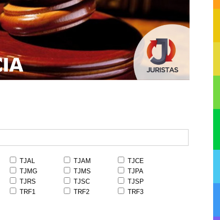
TJAL
TJAM
TJCE
TJMG
TJMS
TJPA
TJRS
TJSC
TJSP
TRF1
TRF2
TRF3