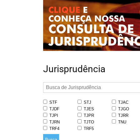
Jurisprudência
STF
STJ
TJAC
TJDF
TJES
TJGO
TJPI
TJPR
TJRR
TJRN
TJTO
TNU
TRF4
TRF5
Busca