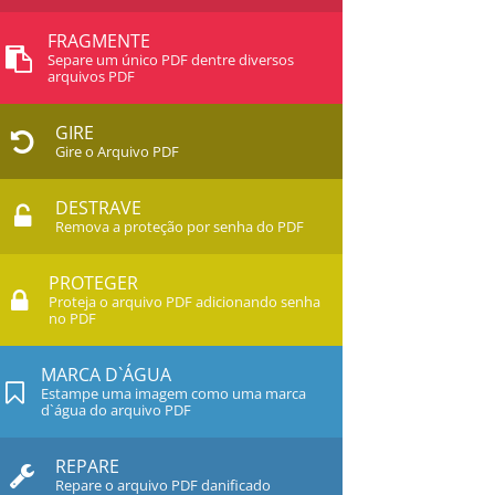
FRAGMENTE
Separe um único PDF dentre diversos
arquivos PDF
GIRE
Gire o Arquivo PDF
DESTRAVE
Remova a proteção por senha do PDF
PROTEGER
Proteja o arquivo PDF adicionando senha
no PDF
MARCA D`ÁGUA
Estampe uma imagem como uma marca
d`água do arquivo PDF
REPARE
Repare o arquivo PDF danificado