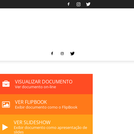
VISUALIZAR DOCUMENTO
Ver documento on-line
VER FLIPBOOK
Exibir documento como o FlipBook
VER SLIDESHOW
Exibir documento como apresentação de
slides