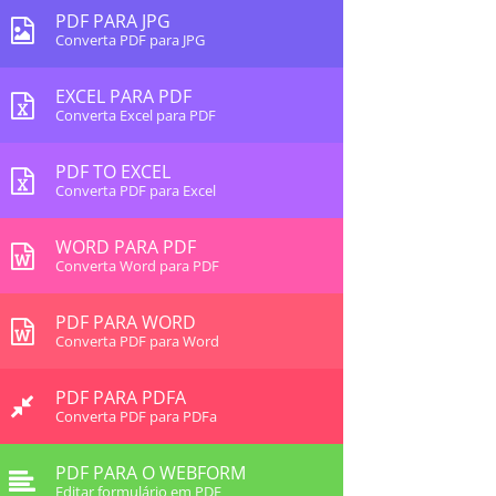
PDF PARA JPG
Converta PDF para JPG
EXCEL PARA PDF
Converta Excel para PDF
PDF TO EXCEL
Converta PDF para Excel
WORD PARA PDF
Converta Word para PDF
PDF PARA WORD
Converta PDF para Word
PDF PARA PDFA
Converta PDF para PDFa
PDF PARA O WEBFORM
Editar formulário em PDF