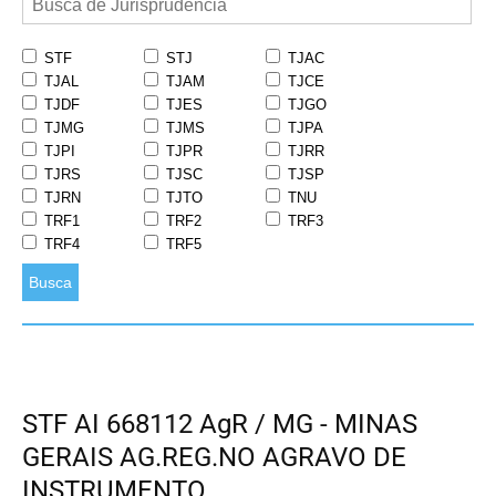
STF
STJ
TJAC
TJAL
TJAM
TJCE
TJDF
TJES
TJGO
TJMG
TJMS
TJPA
TJPI
TJPR
TJRR
TJRS
TJSC
TJSP
TJRN
TJTO
TNU
TRF1
TRF2
TRF3
TRF4
TRF5
Busca
STF AI 668112 AgR / MG - MINAS
GERAIS AG.REG.NO AGRAVO DE
INSTRUMENTO