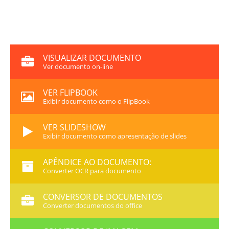
VISUALIZAR DOCUMENTO
Ver documento on-line
VER FLIPBOOK
Exibir documento como o FlipBook
VER SLIDESHOW
Exibir documento como apresentação de slides
APÊNDICE AO DOCUMENTO:
Converter OCR para documento
CONVERSOR DE DOCUMENTOS
Converter documentos do office