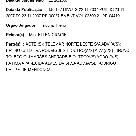
Data do Julgamento
:
11/10/2007
Data da Publicação
:
DJe-147 DIVULG 22-11-2007 PUBLIC 23-11-
2007 DJ 23-11-2007 PP-00027 EMENT VOL-02300-21 PP-04419
Órgão Julgador
:
Tribunal Pleno
Relator(a)
:
Min. ELLEN GRACIE
Parte(s)
:
AGTE.(S): TELEMAR NORTE LESTE S/A ADV.(A/S):
BRENO CALDEIRA RODRIGUES E OUTRO(A/S) ADV.(A/S): BRUNO
TOLEDO GUIMARÃES ANDRADE E OUTRO(A/S) AGDO.(A/S):
FÁTIMA APARECIDA ALVES DA SILVA ADV.(A/S): RODRIGO
FELIPE DE MENDONÇA