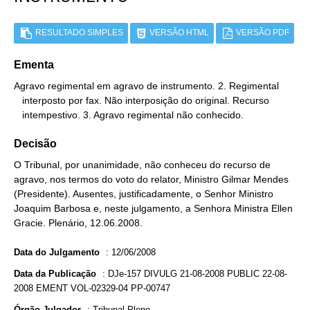
RESULTADO SIMPLES
VERSÃO HTML
VERSÃO PDF
Ementa
Agravo regimental em agravo de instrumento. 2. Regimental

   interposto por fax. Não interposição do original. Recurso

   intempestivo. 3. Agravo regimental não conhecido.
Decisão
O Tribunal, por unanimidade, não conheceu do recurso de
agravo, nos termos do voto do relator, Ministro Gilmar Mendes
(Presidente). Ausentes, justificadamente, o Senhor Ministro
Joaquim Barbosa e, neste julgamento, a Senhora Ministra Ellen
Gracie. Plenário, 12.06.2008.
Data do Julgamento
:
12/06/2008
Data da Publicação
:
DJe-157 DIVULG 21-08-2008 PUBLIC 22-08-
2008 EMENT VOL-02329-04 PP-00747
Órgão Julgador
:
Tribunal Pleno