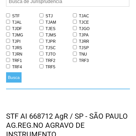
STF
STJ
TJAC
TJAL
TJAM
TJCE
TJDF
TJES
TJGO
TJMG
TJMS
TJPA
TJPI
TJPR
TJRR
TJRS
TJSC
TJSP
TJRN
TJTO
TNU
TRF1
TRF2
TRF3
TRF4
TRF5
Busca
STF AI 668712 AgR / SP - SÃO PAULO
AG.REG.NO AGRAVO DE
INSTRUMENTO