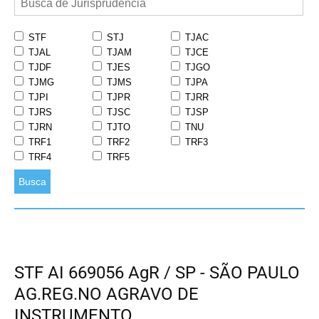
STF
STJ
TJAC
TJAL
TJAM
TJCE
TJDF
TJES
TJGO
TJMG
TJMS
TJPA
TJPI
TJPR
TJRR
TJRS
TJSC
TJSP
TJRN
TJTO
TNU
TRF1
TRF2
TRF3
TRF4
TRF5
Busca
STF AI 669056 AgR / SP - SÃO PAULO
AG.REG.NO AGRAVO DE
INSTRUMENTO