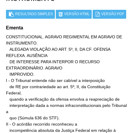
RESULTADO SIMPLES
VERSÃO HTML
VERSÃO PDF
Ementa
CONSTITUCIONAL. AGRAVO REGIMENTAL EM AGRAVO DE 
INSTRUMENTO.

   ALEGADA VIOLAÇÃO AO ART. 5º, II, DA CF. OFENSA 
REFLEXA. AUSÊNCIA

   DE INTERESSE PARA INTERPOR O RECURSO 
EXTRAORDINÁRIO. AGRAVO

   IMPROVIDO.

I - O Tribunal entende não ser cabível a interposição

   de RE por contrariedade ao art. 5º, II, da Constituição 
Federal,

   quando a verificação da ofensa envolva a reapreciação de

   interpretação dada a normas infraconstitucionais pelo Tribunal 
a

   quo (Súmula 636 do STF).

II - O acórdão recorrido reconheceu a

   incompetência absoluta da Justiça Federal em relação à
