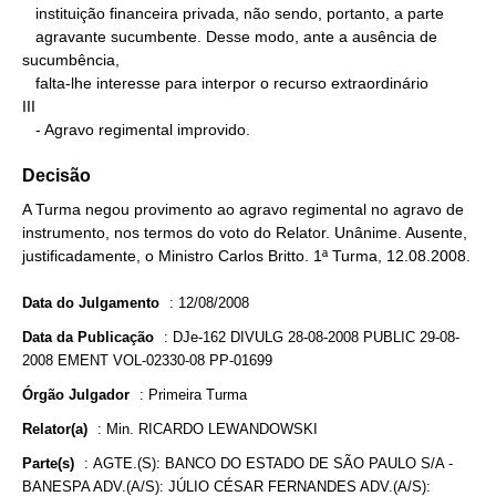
   instituição financeira privada, não sendo, portanto, a parte

   agravante sucumbente. Desse modo, ante a ausência de 
sucumbência,

   falta-lhe interesse para interpor o recurso extraordinário

III

   - Agravo regimental improvido.
Decisão
A Turma negou provimento ao agravo regimental no agravo de
instrumento, nos termos do voto do Relator. Unânime. Ausente,
justificadamente, o Ministro Carlos Britto. 1ª Turma, 12.08.2008.
Data do Julgamento
:
12/08/2008
Data da Publicação
:
DJe-162 DIVULG 28-08-2008 PUBLIC 29-08-
2008 EMENT VOL-02330-08 PP-01699
Órgão Julgador
:
Primeira Turma
Relator(a)
:
Min. RICARDO LEWANDOWSKI
Parte(s)
:
AGTE.(S): BANCO DO ESTADO DE SÃO PAULO S/A -
BANESPA ADV.(A/S): JÚLIO CÉSAR FERNANDES ADV.(A/S):