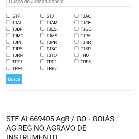
STF
STJ
TJAC
TJAL
TJAM
TJCE
TJDF
TJES
TJGO
TJMG
TJMS
TJPA
TJPI
TJPR
TJRR
TJRS
TJSC
TJSP
TJRN
TJTO
TNU
TRF1
TRF2
TRF3
TRF4
TRF5
Busca
STF AI 669405 AgR / GO - GOIÁS
AG.REG.NO AGRAVO DE
INSTRUMENTO