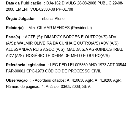
Data da Publicação
:
DJe-162 DIVULG 28-08-2008 PUBLIC 29-08-
2008 EMENT VOL-02330-08 PP-01708
Órgão Julgador
:
Tribunal Pleno
Relator(a)
:
Min. GILMAR MENDES (Presidente)
Parte(s)
:
AGTE.(S): DIMARCY BORGES E OUTRO(A/S) ADV.
(A/S): WALMIR OLIVEIRA DA CUNHA E OUTRO(A/S) ADV.(A/S):
ALESSANDRA REIS AGDO.(A/S): MAEDA S/A AGROINDUSTRIAL
ADV.(A/S): ROGÉRIO TEIXEIRA DE MELO E OUTRO(A/S)
Referência legislativa
:
LEG-FED LEI-005869 ANO-1973 ART-00544
PAR-00001 CPC-1973 CÓDIGO DE PROCESSO CIVIL
Observação
:
- Acórdãos citados: AI 410636 AgR, AI 419200 AgR.
Número de páginas: 4. Análise: 03/09/2008, SEV.