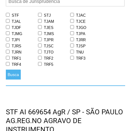
STF
STJ
TJAC
TJAL
TJAM
TJCE
TJDF
TJES
TJGO
TJMG
TJMS
TJPA
TJPI
TJPR
TJRR
TJRS
TJSC
TJSP
TJRN
TJTO
TNU
TRF1
TRF2
TRF3
TRF4
TRF5
Busca
STF AI 669654 AgR / SP - SÃO PAULO
AG.REG.NO AGRAVO DE
INSTRUMENTO