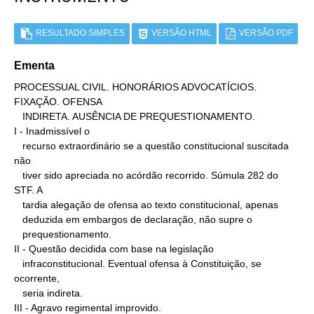
RESULTADO SIMPLES
VERSÃO HTML
VERSÃO PDF
Ementa
PROCESSUAL CIVIL. HONORÁRIOS ADVOCATÍCIOS. 
FIXAÇÃO. OFENSA

   INDIRETA. AUSÊNCIA DE PREQUESTIONAMENTO.

I - Inadmissível o

   recurso extraordinário se a questão constitucional suscitada 
não

   tiver sido apreciada no acórdão recorrido. Súmula 282 do 
STF. A

   tardia alegação de ofensa ao texto constitucional, apenas

   deduzida em embargos de declaração, não supre o

   prequestionamento.

II - Questão decidida com base na legislação

   infraconstitucional. Eventual ofensa à Constituição, se 
ocorrente,

   seria indireta.

III - Agravo regimental improvido.