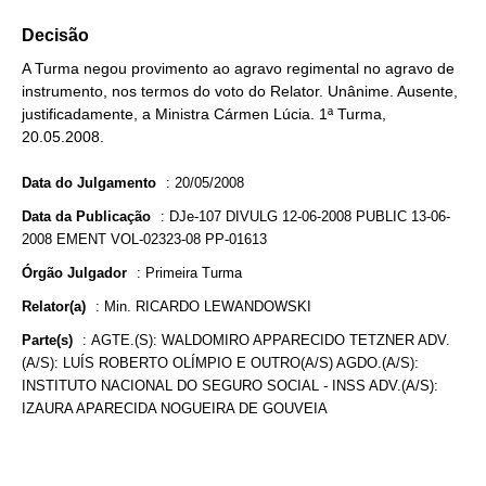
Decisão
A Turma negou provimento ao agravo regimental no agravo de
instrumento, nos termos do voto do Relator. Unânime. Ausente,
justificadamente, a Ministra Cármen Lúcia. 1ª Turma,
20.05.2008.
Data do Julgamento
:
20/05/2008
Data da Publicação
:
DJe-107 DIVULG 12-06-2008 PUBLIC 13-06-
2008 EMENT VOL-02323-08 PP-01613
Órgão Julgador
:
Primeira Turma
Relator(a)
:
Min. RICARDO LEWANDOWSKI
Parte(s)
:
AGTE.(S): WALDOMIRO APPARECIDO TETZNER ADV.
(A/S): LUÍS ROBERTO OLÍMPIO E OUTRO(A/S) AGDO.(A/S):
INSTITUTO NACIONAL DO SEGURO SOCIAL - INSS ADV.(A/S):
IZAURA APARECIDA NOGUEIRA DE GOUVEIA