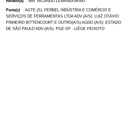
Relator(a)
:
Min. RICARDO LEWANDOWSKI
Parte(s)
:
AGTE.(S): FERBEL INDÚSTRIA E COMÉRCIO E
SERVIÇOS DE FERRAMENTAS LTDA ADV.(A/S): LUIZ OTÁVIO
PINHEIRO BITTENCOURT E OUTRO(A/S) AGDO.(A/S): ESTADO
DE SÃO PAULO ADV.(A/S): PGE-SP - LIÉGE PEIXOTO