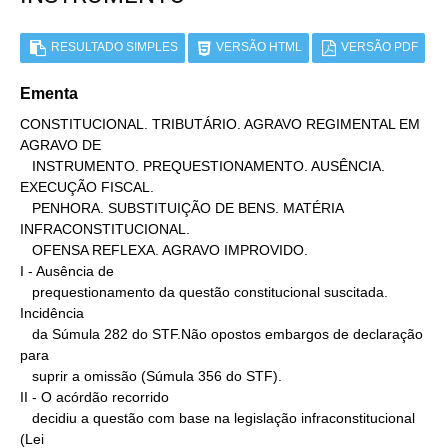
RESULTADO SIMPLES
VERSÃO HTML
VERSÃO PDF
Ementa
CONSTITUCIONAL. TRIBUTÁRIO. AGRAVO REGIMENTAL EM 
AGRAVO DE

   INSTRUMENTO. PREQUESTIONAMENTO. AUSÊNCIA. 
EXECUÇÃO FISCAL.

   PENHORA. SUBSTITUIÇÃO DE BENS. MATÉRIA 
INFRACONSTITUCIONAL.

   OFENSA REFLEXA. AGRAVO IMPROVIDO.

I - Ausência de

   prequestionamento da questão constitucional suscitada. 
Incidência

   da Súmula 282 do STF.Não opostos embargos de declaração 
para

   suprir a omissão (Súmula 356 do STF).

II - O acórdão recorrido

   decidiu a questão com base na legislação infraconstitucional 
(Lei
