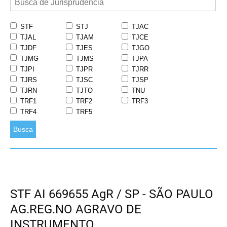
STF
STJ
TJAC
TJAL
TJAM
TJCE
TJDF
TJES
TJGO
TJMG
TJMS
TJPA
TJPI
TJPR
TJRR
TJRS
TJSC
TJSP
TJRN
TJTO
TNU
TRF1
TRF2
TRF3
TRF4
TRF5
Busca
STF AI 669655 AgR / SP - SÃO PAULO
AG.REG.NO AGRAVO DE
INSTRUMENTO