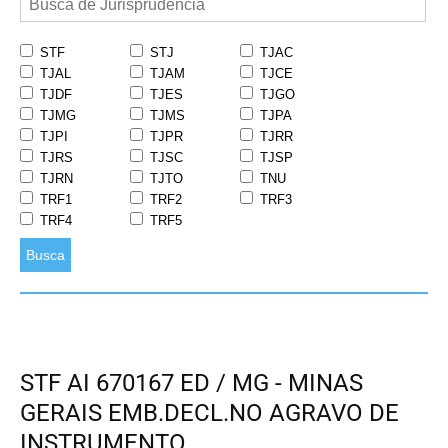
STF
STJ
TJAC
TJAL
TJAM
TJCE
TJDF
TJES
TJGO
TJMG
TJMS
TJPA
TJPI
TJPR
TJRR
TJRS
TJSC
TJSP
TJRN
TJTO
TNU
TRF1
TRF2
TRF3
TRF4
TRF5
Busca
STF AI 670167 ED / MG - MINAS
GERAIS EMB.DECL.NO AGRAVO DE
INSTRUMENTO