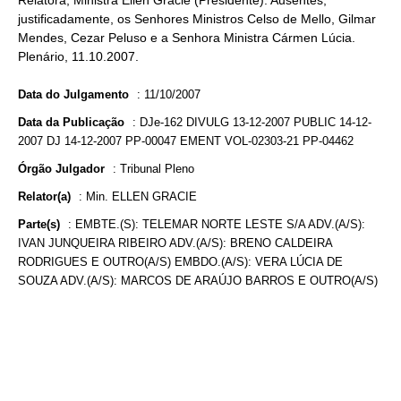
Relatora, Ministra Ellen Gracie (Presidente). Ausentes,
justificadamente, os Senhores Ministros Celso de Mello, Gilmar
Mendes, Cezar Peluso e a Senhora Ministra Cármen Lúcia.
Plenário, 11.10.2007.
Data do Julgamento
:
11/10/2007
Data da Publicação
:
DJe-162 DIVULG 13-12-2007 PUBLIC 14-12-
2007 DJ 14-12-2007 PP-00047 EMENT VOL-02303-21 PP-04462
Órgão Julgador
:
Tribunal Pleno
Relator(a)
:
Min. ELLEN GRACIE
Parte(s)
:
EMBTE.(S): TELEMAR NORTE LESTE S/A ADV.(A/S):
IVAN JUNQUEIRA RIBEIRO ADV.(A/S): BRENO CALDEIRA
RODRIGUES E OUTRO(A/S) EMBDO.(A/S): VERA LÚCIA DE
SOUZA ADV.(A/S): MARCOS DE ARAÚJO BARROS E OUTRO(A/S)