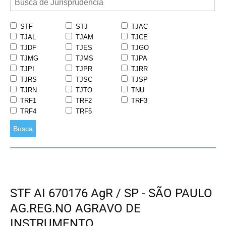
STF
STJ
TJAC
TJAL
TJAM
TJCE
TJDF
TJES
TJGO
TJMG
TJMS
TJPA
TJPI
TJPR
TJRR
TJRS
TJSC
TJSP
TJRN
TJTO
TNU
TRF1
TRF2
TRF3
TRF4
TRF5
Busca
STF AI 670176 AgR / SP - SÃO PAULO
AG.REG.NO AGRAVO DE
INSTRUMENTO