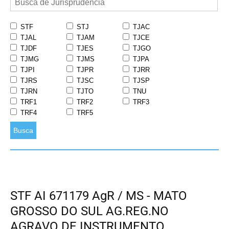
STF
STJ
TJAC
TJAL
TJAM
TJCE
TJDF
TJES
TJGO
TJMG
TJMS
TJPA
TJPI
TJPR
TJRR
TJRS
TJSC
TJSP
TJRN
TJTO
TNU
TRF1
TRF2
TRF3
TRF4
TRF5
Busca
STF AI 671179 AgR / MS - MATO
GROSSO DO SUL AG.REG.NO
AGRAVO DE INSTRUMENTO