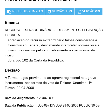
RESULTADO SIMPLES
VERSÃO HTML
VERSÃO PDF
Ementa
RECURSO EXTRAORDINÁRIO - JULGAMENTO - LEGISLAÇÃO 
LOCAL. A

   apreciação do recurso extraordinário faz-se considerada a

   Constituição Federal, descabendo interpretar normas locais

   visando a concluir pelo enquadramento no permissivo do 
inciso III

   do artigo 102 da Carta da República.
Decisão
A Turma negou provimento ao agravo regimental no agravo
instrumento, nos termos do voto do Relator. Unânime. 1ª
Turma, 29.04.2008.
Data do Julgamento
:
29/04/2008
Data da Publicação
:
DJe-097 DIVULG 29-05-2008 PUBLIC 30-05-