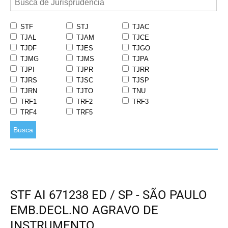
STF
STJ
TJAC
TJAL
TJAM
TJCE
TJDF
TJES
TJGO
TJMG
TJMS
TJPA
TJPI
TJPR
TJRR
TJRS
TJSC
TJSP
TJRN
TJTO
TNU
TRF1
TRF2
TRF3
TRF4
TRF5
Busca
STF AI 671238 ED / SP - SÃO PAULO
EMB.DECL.NO AGRAVO DE
INSTRUMENTO