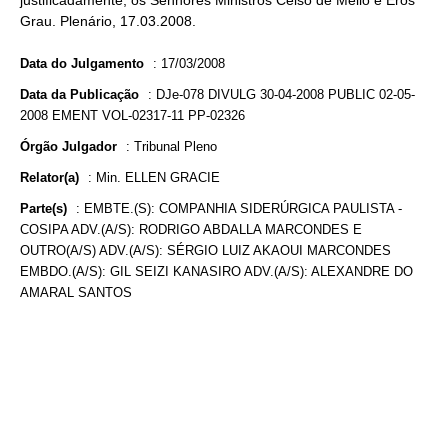
justificadamente, os Senhores Ministros Celso de Mello e Eros
Grau. Plenário, 17.03.2008.
Data do Julgamento
:
17/03/2008
Data da Publicação
:
DJe-078 DIVULG 30-04-2008 PUBLIC 02-05-
2008 EMENT VOL-02317-11 PP-02326
Órgão Julgador
:
Tribunal Pleno
Relator(a)
:
Min. ELLEN GRACIE
Parte(s)
:
EMBTE.(S): COMPANHIA SIDERÚRGICA PAULISTA -
COSIPA ADV.(A/S): RODRIGO ABDALLA MARCONDES E
OUTRO(A/S) ADV.(A/S): SÉRGIO LUIZ AKAOUI MARCONDES
EMBDO.(A/S): GIL SEIZI KANASIRO ADV.(A/S): ALEXANDRE DO
AMARAL SANTOS