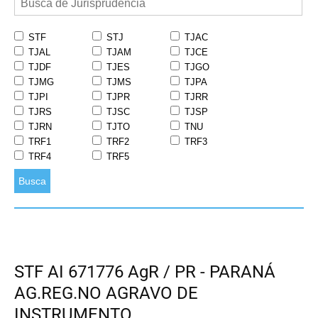
STF
STJ
TJAC
TJAL
TJAM
TJCE
TJDF
TJES
TJGO
TJMG
TJMS
TJPA
TJPI
TJPR
TJRR
TJRS
TJSC
TJSP
TJRN
TJTO
TNU
TRF1
TRF2
TRF3
TRF4
TRF5
Busca
STF AI 671776 AgR / PR - PARANÁ
AG.REG.NO AGRAVO DE
INSTRUMENTO