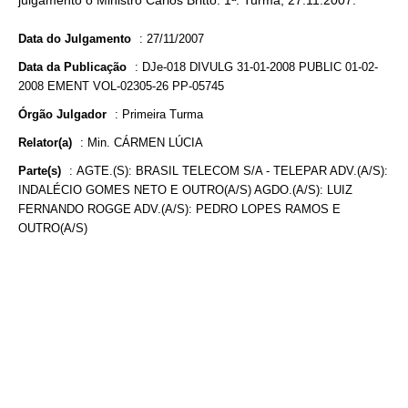
julgamento o Ministro Carlos Britto. 1ª. Turma, 27.11.2007.
Data do Julgamento
:
27/11/2007
Data da Publicação
:
DJe-018 DIVULG 31-01-2008 PUBLIC 01-02-
2008 EMENT VOL-02305-26 PP-05745
Órgão Julgador
:
Primeira Turma
Relator(a)
:
Min. CÁRMEN LÚCIA
Parte(s)
:
AGTE.(S): BRASIL TELECOM S/A - TELEPAR ADV.(A/S):
INDALÉCIO GOMES NETO E OUTRO(A/S) AGDO.(A/S): LUIZ
FERNANDO ROGGE ADV.(A/S): PEDRO LOPES RAMOS E
OUTRO(A/S)