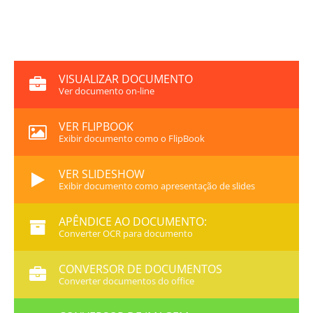
VISUALIZAR DOCUMENTO
Ver documento on-line
VER FLIPBOOK
Exibir documento como o FlipBook
VER SLIDESHOW
Exibir documento como apresentação de slides
APÊNDICE AO DOCUMENTO:
Converter OCR para documento
CONVERSOR DE DOCUMENTOS
Converter documentos do office