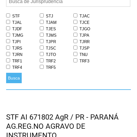
STF
STJ
TJAC
TJAL
TJAM
TJCE
TJDF
TJES
TJGO
TJMG
TJMS
TJPA
TJPI
TJPR
TJRR
TJRS
TJSC
TJSP
TJRN
TJTO
TNU
TRF1
TRF2
TRF3
TRF4
TRF5
Busca
STF AI 671802 AgR / PR - PARANÁ
AG.REG.NO AGRAVO DE
INSTRUMENTO