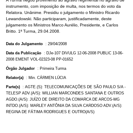
A Turma negou provimento ao agravo regimental no agravo de
instrumento, com imposição de multa, nos termos do voto da
Relatora. Unânime. Presidiu o julgamento o Ministro Ricardo
Lewandowski. Não participaram, justificadamente, deste
julgamento os Ministros Marco Aurélio, Presidente, e Carlos
Britto. 1ª Turma, 29.04.2008.
Data do Julgamento
:
29/04/2008
Data da Publicação
:
DJe-107 DIVULG 12-06-2008 PUBLIC 13-06-
2008 EMENT VOL-02323-08 PP-01652
Órgão Julgador
:
Primeira Turma
Relator(a)
:
Min. CÁRMEN LÚCIA
Parte(s)
:
AGTE.(S): TELECOMUNICAÇÕES DE SÃO PAULO S/A -
TELESP ADV.(A/S): WILLIAN MARCONDES SANTANA E OUTROS
AGDO.(A/S): JUÍZO DE DIREITO DA COMARCA DE ARCOS-MG
INTDO.(A/S): MARLEY ANTÔNIA DA SILVA CARDOSO ADV.(A/S):
REGINA DE FÁTIMA RODRIGUES E OUTRO(A/S)