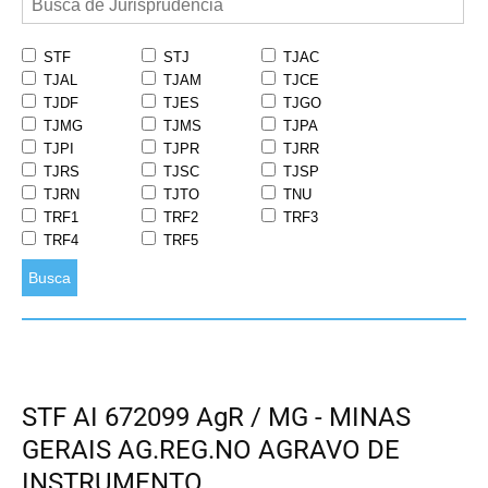
STF
STJ
TJAC
TJAL
TJAM
TJCE
TJDF
TJES
TJGO
TJMG
TJMS
TJPA
TJPI
TJPR
TJRR
TJRS
TJSC
TJSP
TJRN
TJTO
TNU
TRF1
TRF2
TRF3
TRF4
TRF5
Busca
STF AI 672099 AgR / MG - MINAS
GERAIS AG.REG.NO AGRAVO DE
INSTRUMENTO