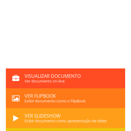
VISUALIZAR DOCUMENTO
Ver documento on-line
VER FLIPBOOK
Exibir documento como o FlipBook
VER SLIDESHOW
Exibir documento como apresentação de slides