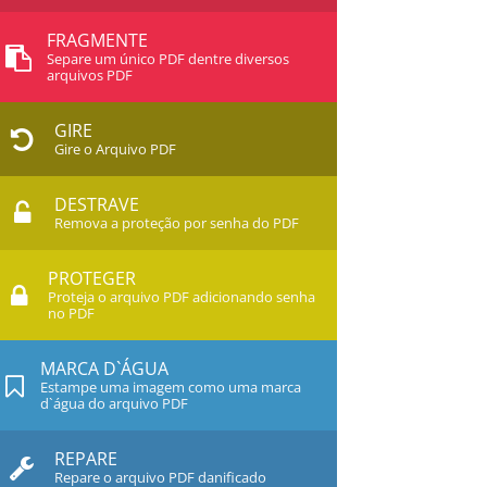
FRAGMENTE
Separe um único PDF dentre diversos
arquivos PDF
GIRE
Gire o Arquivo PDF
DESTRAVE
Remova a proteção por senha do PDF
PROTEGER
Proteja o arquivo PDF adicionando senha
no PDF
MARCA D`ÁGUA
Estampe uma imagem como uma marca
d`água do arquivo PDF
REPARE
Repare o arquivo PDF danificado