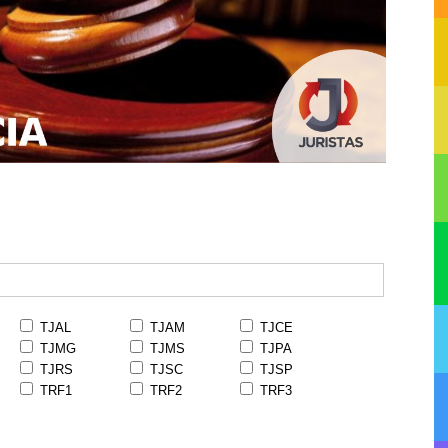
TJAL
TJAM
TJCE
TJMG
TJMS
TJPA
TJRS
TJSC
TJSP
TRF1
TRF2
TRF3