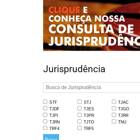
Jurisprudência
STF
STJ
TJAC
TJDF
TJES
TJGO
TJPI
TJPR
TJRR
TJRN
TJTO
TNU
TRF4
TRF5
Busca