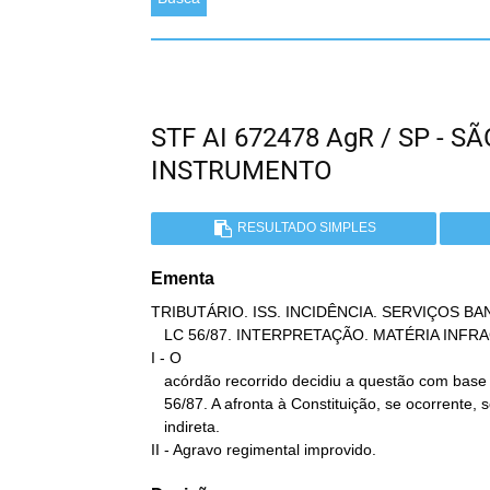
STF AI 672478 AgR / SP - 
INSTRUMENTO
RESULTADO SIMPLES
Ementa
TRIBUTÁRIO. ISS. INCIDÊNCIA. SERVIÇOS BAN
   LC 56/87. INTERPRETAÇÃO. MATÉRIA INFRACONSTITUCIONAL.

I - O

   acórdão recorrido decidiu a questão com base no DL 406/68 e LC

   56/87. A afronta à Constituição, se ocorrente, seria

   indireta.

II - Agravo regimental improvido.