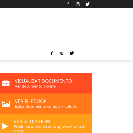
VISUALIZAR DOCUMENTO
Ver documento on-line
VER FLIPBOOK
Exibir documento como o FlipBook
VER SLIDESHOW
Exibir documento como apresentação de
slides