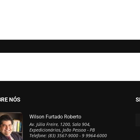
BRE NÓS
S
Wilson Furtado Roberto
Av. Júlia Freire, 1200, Sala 904,
Expedicionários, João Pessoa - PB
Telefone: (83) 3567-9000 - 9 9964-6000