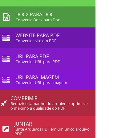
DOCX PARA DOC
Converta Docx para Doc
WEBSITE PARA PDF
Converter site em PDF
URL PARA PDF
Converter URL para PDF
URL PARA IMAGEM
Converter URL para imagem
COMPRIMIR
Reduzir o tamanho do arquivo e optimizar
o máximo a qualidade do PDF
JUNTAR
Junte Arquivos PDF em um único arquivo
PDF