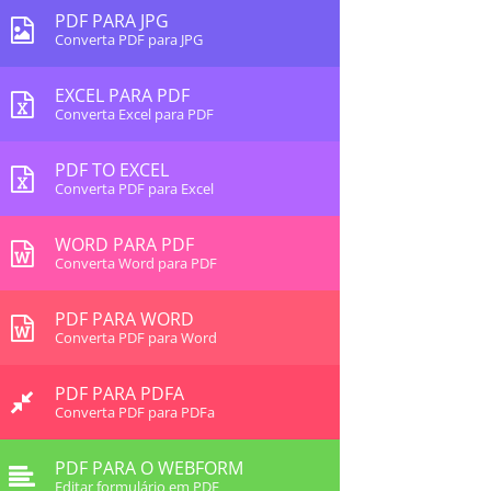
PDF PARA JPG
Converta PDF para JPG
EXCEL PARA PDF
Converta Excel para PDF
PDF TO EXCEL
Converta PDF para Excel
WORD PARA PDF
Converta Word para PDF
PDF PARA WORD
Converta PDF para Word
PDF PARA PDFA
Converta PDF para PDFa
PDF PARA O WEBFORM
Editar formulário em PDF