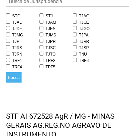
STF
STJ
TJAC
TJAL
TJAM
TJCE
TJDF
TJES
TJGO
TJMG
TJMS
TJPA
TJPI
TJPR
TJRR
TJRS
TJSC
TJSP
TJRN
TJTO
TNU
TRF1
TRF2
TRF3
TRF4
TRF5
Busca
STF AI 672528 AgR / MG - MINAS
GERAIS AG.REG.NO AGRAVO DE
INSTRUMENTO