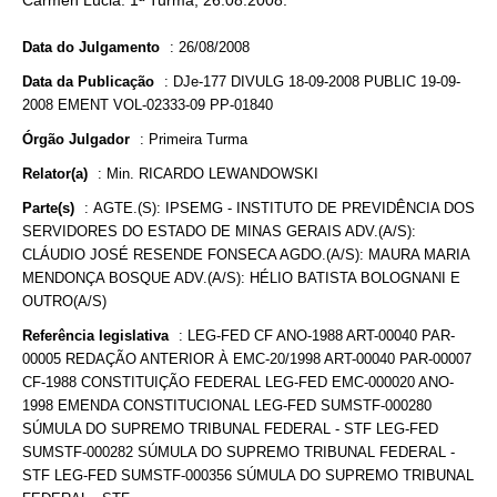
Cármen Lúcia. 1ª Turma, 26.08.2008.
Data do Julgamento
:
26/08/2008
Data da Publicação
:
DJe-177 DIVULG 18-09-2008 PUBLIC 19-09-
2008 EMENT VOL-02333-09 PP-01840
Órgão Julgador
:
Primeira Turma
Relator(a)
:
Min. RICARDO LEWANDOWSKI
Parte(s)
:
AGTE.(S): IPSEMG - INSTITUTO DE PREVIDÊNCIA DOS
SERVIDORES DO ESTADO DE MINAS GERAIS ADV.(A/S):
CLÁUDIO JOSÉ RESENDE FONSECA AGDO.(A/S): MAURA MARIA
MENDONÇA BOSQUE ADV.(A/S): HÉLIO BATISTA BOLOGNANI E
OUTRO(A/S)
Referência legislativa
:
LEG-FED CF ANO-1988 ART-00040 PAR-
00005 REDAÇÃO ANTERIOR À EMC-20/1998 ART-00040 PAR-00007
CF-1988 CONSTITUIÇÃO FEDERAL LEG-FED EMC-000020 ANO-
1998 EMENDA CONSTITUCIONAL LEG-FED SUMSTF-000280
SÚMULA DO SUPREMO TRIBUNAL FEDERAL - STF LEG-FED
SUMSTF-000282 SÚMULA DO SUPREMO TRIBUNAL FEDERAL -
STF LEG-FED SUMSTF-000356 SÚMULA DO SUPREMO TRIBUNAL