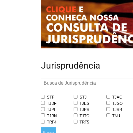
Jurisprudência
STF
STJ
TJAC
TJDF
TJES
TJGO
TJPI
TJPR
TJRR
TJRN
TJTO
TNU
TRF4
TRF5
Busca