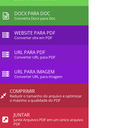
DOCX PARA DOC
Converta Docx para Doc
WEBSITE PARA PDF
Converter site em PDF
URL PARA PDF
Converter URL para PDF
URL PARA IMAGEM
Converter URL para imagem
COMPRIMIR
Reduzir o tamanho do arquivo e optimizar
o máximo a qualidade do PDF
JUNTAR
Junte Arquivos PDF em um único arquivo
PDF