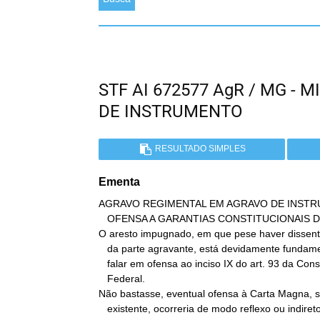
STF AI 672577 AgR / MG -
DE INSTRUMENTO
RESULTADO SIMPLES
Ementa
AGRAVO REGIMENTAL EM AGRAVO DE INSTR
   OFENSA A GARANTIAS CONSTITUCIONAIS DO PROCESSO. INSUBSISTÊNCIA.

O aresto impugnado, em que pese haver dissenti
   da parte agravante, está devidamente fundamentado. Logo, não cabe

   falar em ofensa ao inciso IX do art. 93 da Constituição

   Federal.

Não bastasse, eventual ofensa à Carta Magna, s
   existente, ocorreria de modo reflexo ou indireto, o que não
