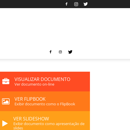
VISUALIZAR DOCUMENTO
Ver documento on-line
VER FLIPBOOK
Exibir documento como o FlipBook
VER SLIDESHOW
Exibir documento como apresentação de
slides