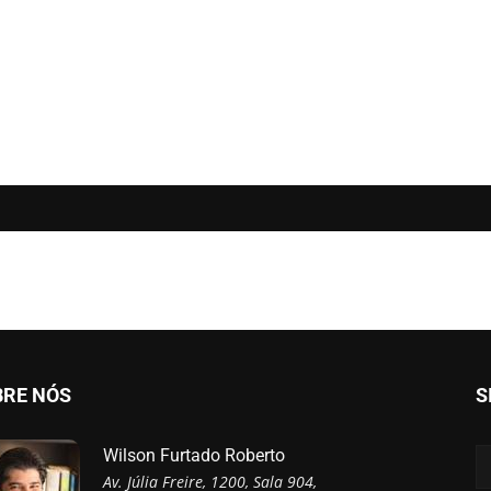
BRE NÓS
S
Wilson Furtado Roberto
Av. Júlia Freire, 1200, Sala 904,