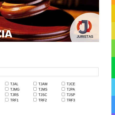
TJAL
TJAM
TJCE
TJMG
TJMS
TJPA
TJRS
TJSC
TJSP
TRF1
TRF2
TRF3