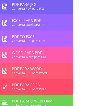
PDF PARA JPG
Converta PDF para JPG
EXCEL PARA PDF
Converta Excel para PDF
PDF TO EXCEL
Converta PDF para Excel
WORD PARA PDF
Converta Word para PDF
PDF PARA WORD
Converta PDF para Word
PDF PARA PDFA
Converta PDF para PDFa
PDF PARA O WEBFORM
Editar formulário em PDF