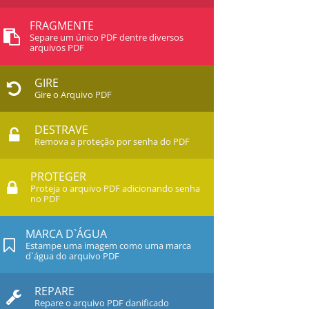
FRAGMENTE
Separe um único PDF dentre diversos
arquivos PDF
GIRE
Gire o Arquivo PDF
DESTRAVE
Remova a proteção por senha do PDF
PROTEGER
Proteja o arquivo PDF adicionando senha
no PDF
MARCA D`ÁGUA
Estampe uma imagem como uma marca
d`água do arquivo PDF
REPARE
Repare o arquivo PDF danificado