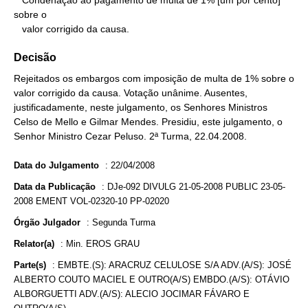
   Condenação ao pagamento de multa de 1% [um por cento] 
sobre o

   valor corrigido da causa.
Decisão
Rejeitados os embargos com imposição de multa de 1% sobre o
valor corrigido da causa. Votação unânime. Ausentes,
justificadamente, neste julgamento, os Senhores Ministros
Celso de Mello e Gilmar Mendes. Presidiu, este julgamento, o
Senhor Ministro Cezar Peluso. 2ª Turma, 22.04.2008.
Data do Julgamento
:
22/04/2008
Data da Publicação
:
DJe-092 DIVULG 21-05-2008 PUBLIC 23-05-
2008 EMENT VOL-02320-10 PP-02020
Órgão Julgador
:
Segunda Turma
Relator(a)
:
Min. EROS GRAU
Parte(s)
:
EMBTE.(S): ARACRUZ CELULOSE S/A ADV.(A/S): JOSÉ
ALBERTO COUTO MACIEL E OUTRO(A/S) EMBDO.(A/S): OTÁVIO
ALBORGUETTI ADV.(A/S): ALECIO JOCIMAR FÁVARO E