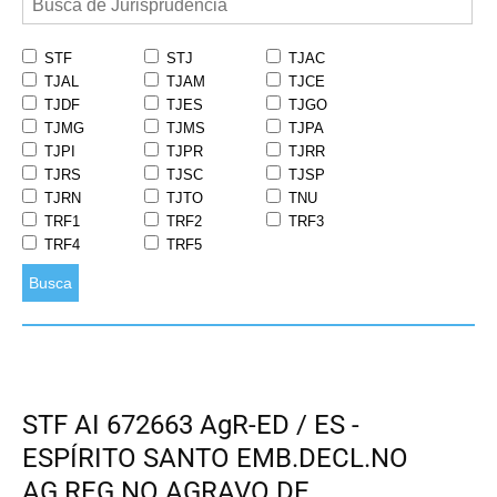
STF
STJ
TJAC
TJAL
TJAM
TJCE
TJDF
TJES
TJGO
TJMG
TJMS
TJPA
TJPI
TJPR
TJRR
TJRS
TJSC
TJSP
TJRN
TJTO
TNU
TRF1
TRF2
TRF3
TRF4
TRF5
Busca
STF AI 672663 AgR-ED / ES -
ESPÍRITO SANTO EMB.DECL.NO
AG.REG.NO AGRAVO DE