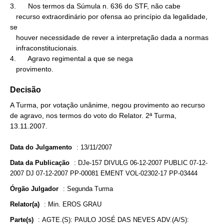
3.      Nos termos da Súmula n. 636 do STF, não cabe

   recurso extraordinário por ofensa ao princípio da legalidade, 
se

   houver necessidade de rever a interpretação dada a normas

   infraconstitucionais.

4.      Agravo regimental a que se nega

   provimento.
Decisão
A Turma, por votação unânime, negou provimento ao recurso
de agravo, nos termos do voto do Relator. 2ª Turma,
13.11.2007.
Data do Julgamento
:
13/11/2007
Data da Publicação
:
DJe-157 DIVULG 06-12-2007 PUBLIC 07-12-
2007 DJ 07-12-2007 PP-00081 EMENT VOL-02302-17 PP-03444
Órgão Julgador
:
Segunda Turma
Relator(a)
:
Min. EROS GRAU
Parte(s)
:
AGTE.(S): PAULO JOSÉ DAS NEVES ADV.(A/S):