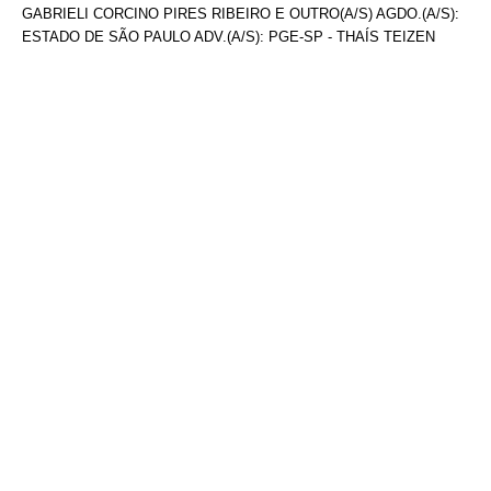
GABRIELI CORCINO PIRES RIBEIRO E OUTRO(A/S) AGDO.(A/S):
ESTADO DE SÃO PAULO ADV.(A/S): PGE-SP - THAÍS TEIZEN