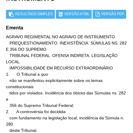
RESULTADO SIMPLES
VERSÃO HTML
VERSÃO PDF
Ementa
AGRAVO REGIMENTAL NO AGRAVO DE INSTRUMENTO.

   PREQUESTIONAMENTO. INEXISTÊNCIA. SÚMULAS NS. 282 
E 356 DO SUPREMO

   TRIBUNAL FEDERAL. OFENSA INDIRETA. LEGISLAÇÃO 
LOCAL.

   IMPOSSIBILIDADE EM RECURSO EXTRAORDINÁRIO

1.      O Tribunal a quo

   não se manifestou explicitamente sobre os temas 
constitucionais

   tidos por violados. Incidência dos óbices das Súmulas ns. 282 
e

   356 do Supremo Tribunal Federal.

2.      A controvérsia foi decidida

   com fundamento na legislação local, incidência da Súmula n. 
280

   deste Tribunal.
