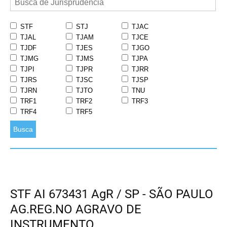
STF
STJ
TJAC
TJAL
TJAM
TJCE
TJDF
TJES
TJGO
TJMG
TJMS
TJPA
TJPI
TJPR
TJRR
TJRS
TJSC
TJSP
TJRN
TJTO
TNU
TRF1
TRF2
TRF3
TRF4
TRF5
Busca
STF AI 673431 AgR / SP - SÃO PAULO
AG.REG.NO AGRAVO DE
INSTRUMENTO