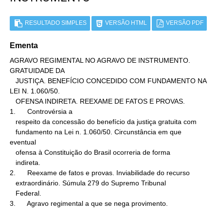
RESULTADO SIMPLES
VERSÃO HTML
VERSÃO PDF
Ementa
AGRAVO REGIMENTAL NO AGRAVO DE INSTRUMENTO. 
GRATUIDADE DA

   JUSTIÇA. BENEFÍCIO CONCEDIDO COM FUNDAMENTO NA 
LEI N. 1.060/50.

   OFENSA INDIRETA. REEXAME DE FATOS E PROVAS.

1.      Controvérsia a

   respeito da concessão do benefício da justiça gratuita com

   fundamento na Lei n. 1.060/50. Circunstância em que 
eventual

   ofensa à Constituição do Brasil ocorreria de forma

   indireta.

2.      Reexame de fatos e provas. Inviabilidade do recurso

   extraordinário. Súmula 279 do Supremo Tribunal

   Federal.

3.      Agravo regimental a que se nega provimento.