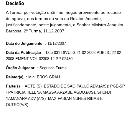
Decisão
A Turma, por votação unânime, negou provimento ao recurso
de agravo, nos termos do voto do Relator. Ausente,
justificadamente, neste julgamento, o Senhor Ministro Joaquim
Barbosa. 2ª Turma, 11.12.2007.
Data do Julgamento
:
11/12/2007
Data da Publicação
:
DJe-031 DIVULG 21-02-2008 PUBLIC 22-02-
2008 EMENT VOL-02308-12 PP-02480
Órgão Julgador
:
Segunda Turma
Relator(a)
:
Min. EROS GRAU
Parte(s)
:
AGTE.(S): ESTADO DE SÃO PAULO ADV.(A/S): PGE-SP
- PATRICIA HELENA MASSA ARZABE AGDO.(A/S): SHUNJI
YAMANARA ADV.(A/S): MAX FABIAN NUNES RIBAS E
OUTRO(A/S)