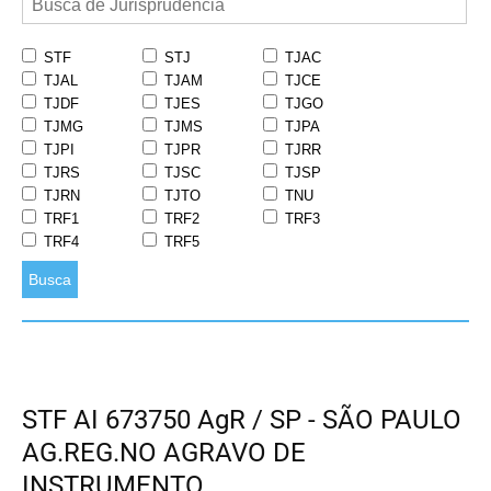
STF
STJ
TJAC
TJAL
TJAM
TJCE
TJDF
TJES
TJGO
TJMG
TJMS
TJPA
TJPI
TJPR
TJRR
TJRS
TJSC
TJSP
TJRN
TJTO
TNU
TRF1
TRF2
TRF3
TRF4
TRF5
Busca
STF AI 673750 AgR / SP - SÃO PAULO
AG.REG.NO AGRAVO DE
INSTRUMENTO