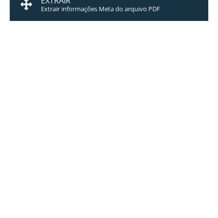
EXTRAIR
Extrair informações Meta do arquivo PDF