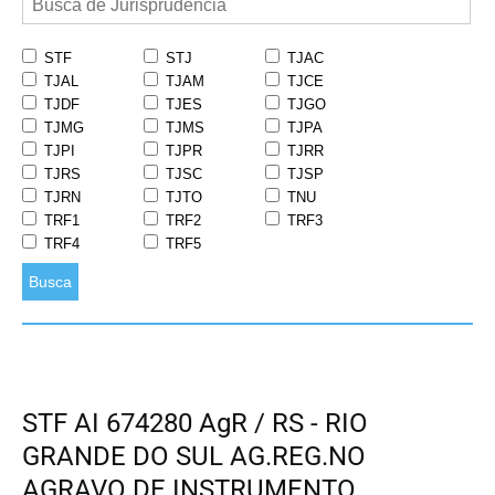
STF
STJ
TJAC
TJAL
TJAM
TJCE
TJDF
TJES
TJGO
TJMG
TJMS
TJPA
TJPI
TJPR
TJRR
TJRS
TJSC
TJSP
TJRN
TJTO
TNU
TRF1
TRF2
TRF3
TRF4
TRF5
Busca
STF AI 674280 AgR / RS - RIO
GRANDE DO SUL AG.REG.NO
AGRAVO DE INSTRUMENTO