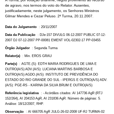
A Turma, por votação unânime, negou provimento ao recurso
de agravo, nos termos do voto do Relator. Ausentes,
justificadamente, neste julgamento, os Senhores Ministros
Gilmar Mendes e Cezar Peluso. 2ª Turma, 20.11.2007.
Data do Julgamento
:
20/11/2007
Data da Publicação
:
DJe-157 DIVULG 06-12-2007 PUBLIC 07-12-
2007 DJ 07-12-2007 PP-00081 EMENT VOL-02302-17 PP-03455
Órgão Julgador
:
Segunda Turma
Relator(a)
:
Min. EROS GRAU
Parte(s)
:
AGTE.(S): EDTH MARIA RODRIGUES DE LIMA E
OUTRO(A/S) ADV.(A/S): LUCIANA MARTINS BARBOSA E
OUTRO(A/S) AGDO.(A/S): INSTITUTO DE PREVIDÊNCIA DO
ESTADO DO RIO GRANDE DO SUL - IPERGS E OUTRO(A/S) ADV.
(A/S): PGE-RS - KARINA DA SILVA BRUM E OUTRO(A/S)
Referência legislativa
:
- Acórdãos citados: AI 147736 AgR (RTJ
152/264), AI 204153 AgR, AI 231836 AgR. Número de páginas: 5.
Análise: 18/12/2007, RHP.
Observação
:
AI 666705 AgR JULG-26-02-2008 UF-RJ TURMA-02