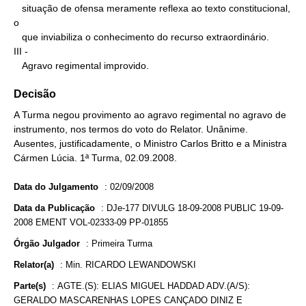
   situação de ofensa meramente reflexa ao texto constitucional, 
o

   que inviabiliza o conhecimento do recurso extraordinário.

III -

   Agravo regimental improvido.
Decisão
A Turma negou provimento ao agravo regimental no agravo de
instrumento, nos termos do voto do Relator. Unânime.
Ausentes, justificadamente, o Ministro Carlos Britto e a Ministra
Cármen Lúcia. 1ª Turma, 02.09.2008.
Data do Julgamento
:
02/09/2008
Data da Publicação
:
DJe-177 DIVULG 18-09-2008 PUBLIC 19-09-
2008 EMENT VOL-02333-09 PP-01855
Órgão Julgador
:
Primeira Turma
Relator(a)
:
Min. RICARDO LEWANDOWSKI
Parte(s)
:
AGTE.(S): ELIAS MIGUEL HADDAD ADV.(A/S):
GERALDO MASCARENHAS LOPES CANÇADO DINIZ E