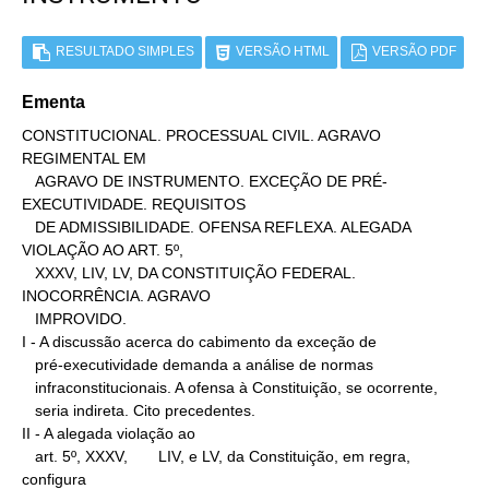
RESULTADO SIMPLES
VERSÃO HTML
VERSÃO PDF
Ementa
CONSTITUCIONAL. PROCESSUAL CIVIL. AGRAVO 
REGIMENTAL EM

   AGRAVO DE INSTRUMENTO. EXCEÇÃO DE PRÉ-
EXECUTIVIDADE. REQUISITOS

   DE ADMISSIBILIDADE. OFENSA REFLEXA. ALEGADA 
VIOLAÇÃO AO ART. 5º,

   XXXV, LIV, LV, DA CONSTITUIÇÃO FEDERAL. 
INOCORRÊNCIA. AGRAVO

   IMPROVIDO.

I - A discussão acerca do cabimento da exceção de

   pré-executividade demanda a análise de normas

   infraconstitucionais. A ofensa à Constituição, se ocorrente,

   seria indireta. Cito precedentes.

II - A alegada violação ao

   art. 5º, XXXV,       LIV, e LV, da Constituição, em regra, 
configura
