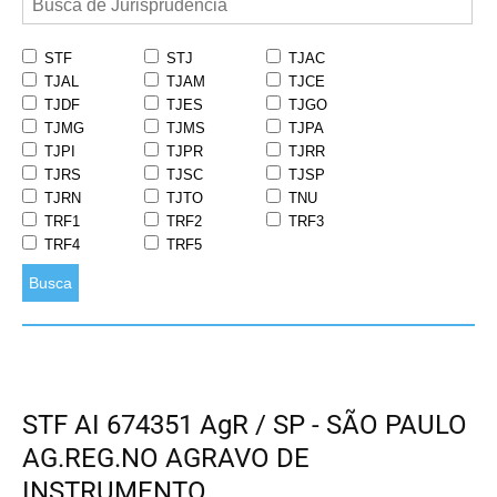
STF
STJ
TJAC
TJAL
TJAM
TJCE
TJDF
TJES
TJGO
TJMG
TJMS
TJPA
TJPI
TJPR
TJRR
TJRS
TJSC
TJSP
TJRN
TJTO
TNU
TRF1
TRF2
TRF3
TRF4
TRF5
Busca
STF AI 674351 AgR / SP - SÃO PAULO
AG.REG.NO AGRAVO DE
INSTRUMENTO