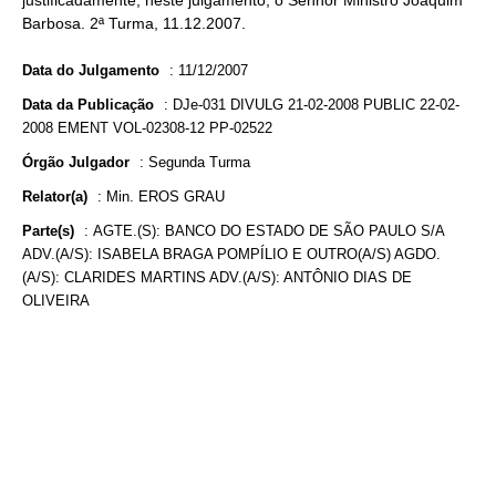
justificadamente, neste julgamento, o Senhor Ministro Joaquim
Barbosa. 2ª Turma, 11.12.2007.
Data do Julgamento
:
11/12/2007
Data da Publicação
:
DJe-031 DIVULG 21-02-2008 PUBLIC 22-02-
2008 EMENT VOL-02308-12 PP-02522
Órgão Julgador
:
Segunda Turma
Relator(a)
:
Min. EROS GRAU
Parte(s)
:
AGTE.(S): BANCO DO ESTADO DE SÃO PAULO S/A
ADV.(A/S): ISABELA BRAGA POMPÍLIO E OUTRO(A/S) AGDO.
(A/S): CLARIDES MARTINS ADV.(A/S): ANTÔNIO DIAS DE
OLIVEIRA