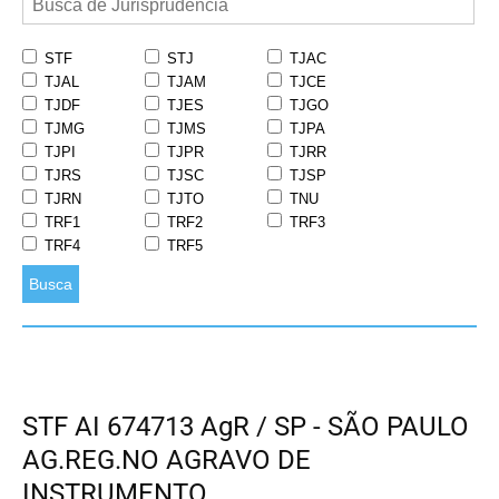
STF
STJ
TJAC
TJAL
TJAM
TJCE
TJDF
TJES
TJGO
TJMG
TJMS
TJPA
TJPI
TJPR
TJRR
TJRS
TJSC
TJSP
TJRN
TJTO
TNU
TRF1
TRF2
TRF3
TRF4
TRF5
Busca
STF AI 674713 AgR / SP - SÃO PAULO
AG.REG.NO AGRAVO DE
INSTRUMENTO