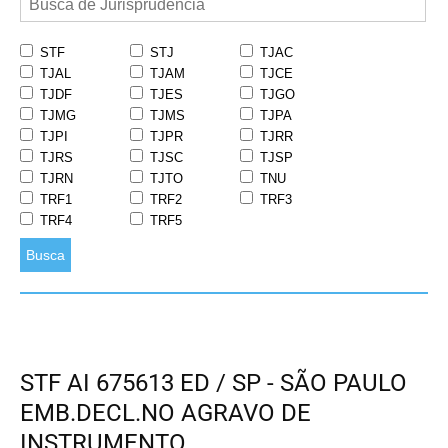
STF
STJ
TJAC
TJAL
TJAM
TJCE
TJDF
TJES
TJGO
TJMG
TJMS
TJPA
TJPI
TJPR
TJRR
TJRS
TJSC
TJSP
TJRN
TJTO
TNU
TRF1
TRF2
TRF3
TRF4
TRF5
Busca
STF AI 675613 ED / SP - SÃO PAULO
EMB.DECL.NO AGRAVO DE
INSTRUMENTO