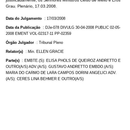
justificadamente, os Senhores Ministros Celso de Mello e Eros
Grau. Plenário, 17.03.2008.
Data do Julgamento
:
17/03/2008
Data da Publicação
:
DJe-078 DIVULG 30-04-2008 PUBLIC 02-05-
2008 EMENT VOL-02317-11 PP-02359
Órgão Julgador
:
Tribunal Pleno
Relator(a)
:
Min. ELLEN GRACIE
Parte(s)
:
EMBTE.(S): ELISA PHOLS DE QUEIROZ ANDRETTO E
OUTRO(A/S) ADV.(A/S): GUSTAVO ANDRETTO EMBDO.(A/S):
MARIA DO CARMO DE LARA CAMPOS DORINI ANGELICI ADV.
(A/S): CERES LINA BEHMER E OUTRO(A/S)