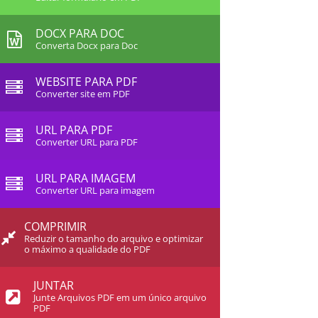
DOCX PARA DOC
Converta Docx para Doc
WEBSITE PARA PDF
Converter site em PDF
URL PARA PDF
Converter URL para PDF
URL PARA IMAGEM
Converter URL para imagem
COMPRIMIR
Reduzir o tamanho do arquivo e optimizar
o máximo a qualidade do PDF
JUNTAR
Junte Arquivos PDF em um único arquivo
PDF