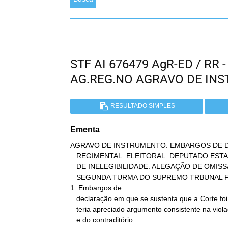
STF AI 676479 AgR-ED / RR
AG.REG.NO AGRAVO DE IN
RESULTADO SIMPLES
Ementa
AGRAVO DE INSTRUMENTO. EMBARGOS DE 
   REGIMENTAL. ELEITORAL. DEPUTADO ESTADUAL. CASSAÇÃO E DECLARAÇÃO

   DE INELEGIBILIDADE. ALEGAÇÃO DE OMISSÃO EM ACÓRDÃO PROLATADO PELA

   SEGUNDA TURMA DO SUPREMO TRBUNAL FEDERAL.

1. Embargos de

   declaração em que se sustenta que a Corte foi omissa, pois não

   teria apreciado argumento consistente na violação da ampla defesa

   e do contraditório.
