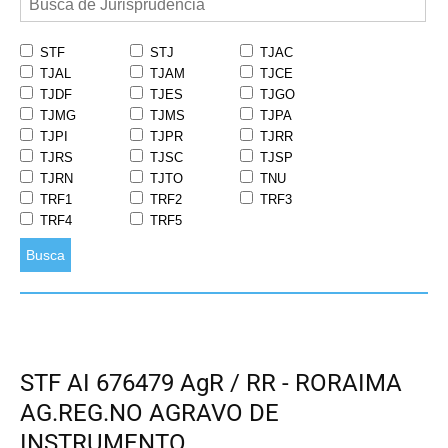
STF
STJ
TJAC
TJAL
TJAM
TJCE
TJDF
TJES
TJGO
TJMG
TJMS
TJPA
TJPI
TJPR
TJRR
TJRS
TJSC
TJSP
TJRN
TJTO
TNU
TRF1
TRF2
TRF3
TRF4
TRF5
Busca
STF AI 676479 AgR / RR - RORAIMA
AG.REG.NO AGRAVO DE
INSTRUMENTO