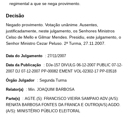
   regimental a que se nega provimento.
Decisão
Negado provimento. Votação unânime. Ausentes,
justificadamente, neste julgamento, os Senhores Ministros
Celso de Mello e Gilmar Mendes. Presidiu, este julgamento, o
Senhor Ministro Cezar Peluso. 2ª Turma, 27.11.2007.
Data do Julgamento
:
27/11/2007
Data da Publicação
:
DJe-157 DIVULG 06-12-2007 PUBLIC 07-12-
2007 DJ 07-12-2007 PP-00082 EMENT VOL-02302-17 PP-03518
Órgão Julgador
:
Segunda Turma
Relator(a)
:
Min. JOAQUIM BARBOSA
Parte(s)
:
AGTE.(S): FRANCISCO VIEIRA SAMPAIO ADV.(A/S):
RENATA BARBOSA FONTES DA FRANCA E OUTRO(A/S) AGDO.
(A/S): MINISTÉRIO PÚBLICO ELEITORAL