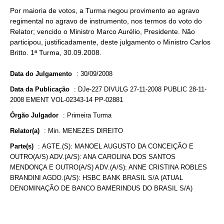
Por maioria de votos, a Turma negou provimento ao agravo
regimental no agravo de instrumento, nos termos do voto do
Relator; vencido o Ministro Marco Aurélio, Presidente. Não
participou, justificadamente, deste julgamento o Ministro Carlos
Britto. 1ª Turma, 30.09.2008.
Data do Julgamento
:
30/09/2008
Data da Publicação
:
DJe-227 DIVULG 27-11-2008 PUBLIC 28-11-
2008 EMENT VOL-02343-14 PP-02881
Órgão Julgador
:
Primeira Turma
Relator(a)
:
Min. MENEZES DIREITO
Parte(s)
:
AGTE.(S): MANOEL AUGUSTO DA CONCEIÇÃO E
OUTRO(A/S) ADV.(A/S): ANA CAROLINA DOS SANTOS
MENDONÇA E OUTRO(A/S) ADV.(A/S): ANNE CRISTINA ROBLES
BRANDINI AGDO.(A/S): HSBC BANK BRASIL S/A (ATUAL
DENOMINAÇÃO DE BANCO BAMERINDUS DO BRASIL S/A)