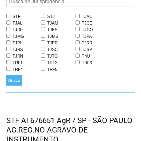
STF
STJ
TJAC
TJAL
TJAM
TJCE
TJDF
TJES
TJGO
TJMG
TJMS
TJPA
TJPI
TJPR
TJRR
TJRS
TJSC
TJSP
TJRN
TJTO
TNU
TRF1
TRF2
TRF3
TRF4
TRF5
Busca
STF AI 676651 AgR / SP - SÃO PAULO
AG.REG.NO AGRAVO DE
INSTRUMENTO