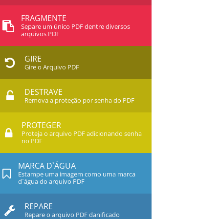
FRAGMENTE
Separe um único PDF dentre diversos
arquivos PDF
GIRE
Gire o Arquivo PDF
DESTRAVE
Remova a proteção por senha do PDF
PROTEGER
Proteja o arquivo PDF adicionando senha
no PDF
MARCA D`ÁGUA
Estampe uma imagem como uma marca
d`água do arquivo PDF
REPARE
Repare o arquivo PDF danificado