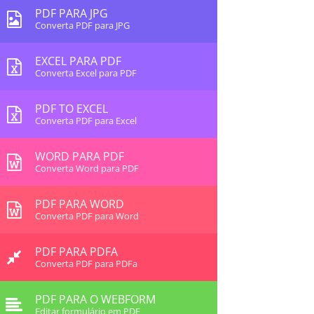
PDF PARA JPG
Converta PDF para JPG
EXCEL PARA PDF
Converta Excel para PDF
PDF TO EXCEL
Converta PDF para Excel
WORD PARA PDF
Converta Word para PDF
PDF PARA WORD
Converta PDF para Word
PDF PARA PDFA
Converta PDF para PDFa
PDF PARA O WEBFORM
Editar formulário em PDF