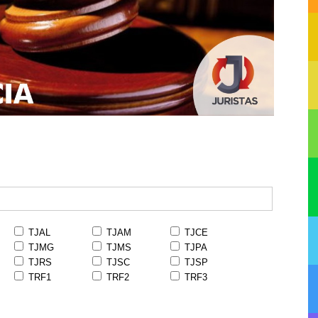
TJAL
TJAM
TJCE
TJMG
TJMS
TJPA
TJRS
TJSC
TJSP
TRF1
TRF2
TRF3