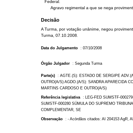
   Federal.

        Agravo regimental a que se nega provimen
Decisão
A Turma, por votação unânime, negou provimento
Turma, 07.10.2008.
Data do Julgamento
:
07/10/2008
Órgão Julgador
:
Segunda Turma
Parte(s)
:
AGTE.(S): ESTADO DE SERGIPE ADV.(
OUTRO(A/S) AGDO.(A/S): SANDRA APARECIDA CO
MARTINS CARDOSO E OUTRO(A/S)
Referência legislativa
:
LEG-FED SUMSTF-00027
SUMSTF-000280 SÚMULA DO SUPREMO TRIBUNAL 
COMPLEMENTAR, SE
Observação
:
- Acórdãos citados: AI 204153 AgR, 