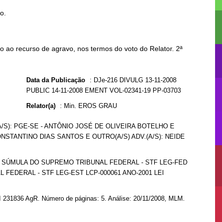
to.
 ao recurso de agravo, nos termos do voto do Relator. 2ª
Data da Publicação
:
DJe-216 DIVULG 13-11-2008
PUBLIC 14-11-2008 EMENT VOL-02341-19 PP-03703
Relator(a)
:
Min. EROS GRAU
A/S): PGE-SE - ANTÔNIO JOSÉ DE OLIVEIRA BOTELHO E
NSTANTINO DIAS SANTOS E OUTRO(A/S) ADV.(A/S): NEIDE
9 SÚMULA DO SUPREMO TRIBUNAL FEDERAL - STF LEG-FED
FEDERAL - STF LEG-EST LCP-000061 ANO-2001 LEI
AI 231836 AgR. Número de páginas: 5. Análise: 20/11/2008, MLM.