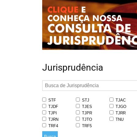
Jurisprudência
STF
STJ
TJAC
TJDF
TJES
TJGO
TJPI
TJPR
TJRR
TJRN
TJTO
TNU
TRF4
TRF5
Busca