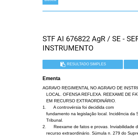
STF AI 676822 AgR / SE - 
INSTRUMENTO
RESULTADO SIMPLES
Ementa
AGRAVO REGIMENTAL NO AGRAVO DE INSTR
   LOCAL. OFENSA REFLEXA. REEXAME DE FATOS E PROVAS. IMPOSSIBILIDADE

   EM RECURSO EXTRAORDINÁRIO.

1.      A controvérsia foi decidida com

   fundamento na legislação local. Incidência da Súmula n. 280 deste

   Tribunal.

2.      Reexame de fatos e provas. Inviabilidade d
   recurso extraordinário. Súmula n. 279 do Supremo Tribunal
