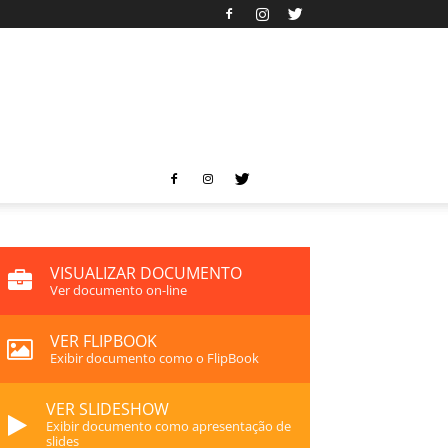
VISUALIZAR DOCUMENTO
Ver documento on-line
VER FLIPBOOK
Exibir documento como o FlipBook
VER SLIDESHOW
Exibir documento como apresentação de
slides