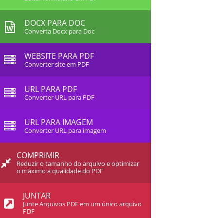
DOCX PARA DOC
Converta Docx para Doc
WEBSITE PARA PDF
Converter site em PDF
URL PARA PDF
Converter URL para PDF
URL PARA IMAGEM
Converter URL para imagem
COMPRIMIR
Reduzir o tamanho do arquivo e optimizar
o máximo a qualidade do PDF
JUNTAR
Junte Arquivos PDF em um único arquivo
PDF