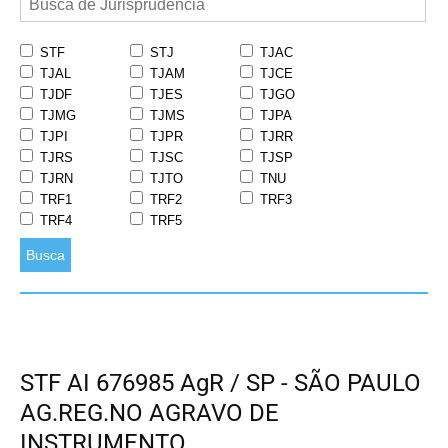
STF
STJ
TJAC
TJAL
TJAM
TJCE
TJDF
TJES
TJGO
TJMG
TJMS
TJPA
TJPI
TJPR
TJRR
TJRS
TJSC
TJSP
TJRN
TJTO
TNU
TRF1
TRF2
TRF3
TRF4
TRF5
Busca
STF AI 676985 AgR / SP - SÃO PAULO
AG.REG.NO AGRAVO DE
INSTRUMENTO