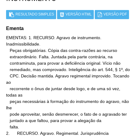
RESULTADO SIMPLES
VERSÃO HTML
VERSÃO PDF
Ementa
EMENTAS: 1. RECURSO. Agravo de instrumento. 
Inadmissibilidade.

   Peças obrigatórias. Cópia das contra-razões ao recurso

   extraordinário. Falta. Juntada pela parte contrária, na

   contraminuta, para provar a deficiência original. Vício não

   remediado, mas comprovado. Inteligência do art. 544, § 1º, do

   CPC. Decisão mantida. Agravo regimental improvido. Tocando 
ao

   recorrente o ônus de juntar desde logo, e de uma só vez, 
todas as

   peças necessárias à formação do instrumento do agravo, não 
lhe

   pode aproveitar, senão desmerecer, o fato de o agravado ter

   juntado a que faltou, para provar a alegação da

   falta.

2.      RECURSO. Agravo. Regimental. Jurisprudência
