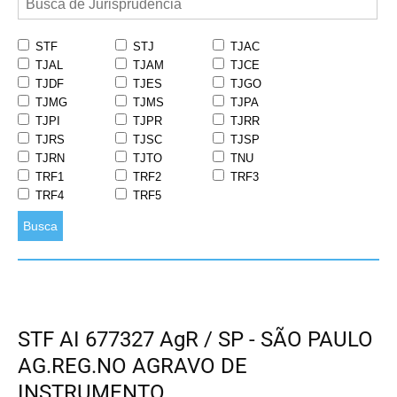
STF
STJ
TJAC
TJAL
TJAM
TJCE
TJDF
TJES
TJGO
TJMG
TJMS
TJPA
TJPI
TJPR
TJRR
TJRS
TJSC
TJSP
TJRN
TJTO
TNU
TRF1
TRF2
TRF3
TRF4
TRF5
Busca
STF AI 677327 AgR / SP - SÃO PAULO
AG.REG.NO AGRAVO DE
INSTRUMENTO