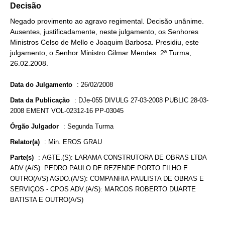
Decisão
Negado provimento ao agravo regimental. Decisão unânime.
Ausentes, justificadamente, neste julgamento, os Senhores
Ministros Celso de Mello e Joaquim Barbosa. Presidiu, este
julgamento, o Senhor Ministro Gilmar Mendes. 2ª Turma,
26.02.2008.
Data do Julgamento
:
26/02/2008
Data da Publicação
:
DJe-055 DIVULG 27-03-2008 PUBLIC 28-03-
2008 EMENT VOL-02312-16 PP-03045
Órgão Julgador
:
Segunda Turma
Relator(a)
:
Min. EROS GRAU
Parte(s)
:
AGTE.(S): LARAMA CONSTRUTORA DE OBRAS LTDA
ADV.(A/S): PEDRO PAULO DE REZENDE PORTO FILHO E
OUTRO(A/S) AGDO.(A/S): COMPANHIA PAULISTA DE OBRAS E
SERVIÇOS - CPOS ADV.(A/S): MARCOS ROBERTO DUARTE
BATISTA E OUTRO(A/S)