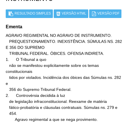
RESULTADO SIMPLES
VERSÃO HTML
VERSÃO PDF
Ementa
AGRAVO REGIMENTAL NO AGRAVO DE INSTRUMENTO.

   PREQUESTIONAMENTO. INEXISTÊNCIA. SÚMULAS NS. 282 
E 356 DO SUPREMO

   TRIBUNAL FEDERAL. ÓBICES. OFENSA INDIRETA.

1.      O Tribunal a quo

   não se manifestou explicitamente sobre os temas 
constitucionais

   tidos por violados. Incidência dos óbices das Súmulas ns. 282 
e

   356 do Supremo Tribunal Federal.

2.      Controvérsia decidida à luz

   de legislação infraconstitucional. Reexame de matéria

   fático-probatória e cláusulas contratuais. Súmulas ns. 279 e

   454.

        Agravo regimental a que se nega provimento.