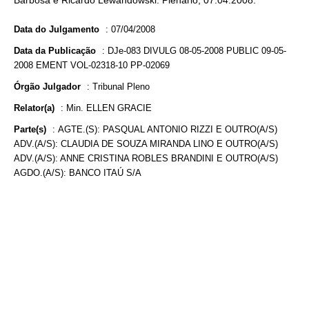
Barbosa e Ricardo Lewandowski. Plenário, 07.04.2008.
Data do Julgamento
:
07/04/2008
Data da Publicação
:
DJe-083 DIVULG 08-05-2008 PUBLIC 09-05-
2008 EMENT VOL-02318-10 PP-02069
Órgão Julgador
:
Tribunal Pleno
Relator(a)
:
Min. ELLEN GRACIE
Parte(s)
:
AGTE.(S): PASQUAL ANTONIO RIZZI E OUTRO(A/S)
ADV.(A/S): CLAUDIA DE SOUZA MIRANDA LINO E OUTRO(A/S)
ADV.(A/S): ANNE CRISTINA ROBLES BRANDINI E OUTRO(A/S)
AGDO.(A/S): BANCO ITAÚ S/A