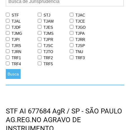
STF
STJ
TJAC
TJAL
TJAM
TJCE
TJDF
TJES
TJGO
TJMG
TJMS
TJPA
TJPI
TJPR
TJRR
TJRS
TJSC
TJSP
TJRN
TJTO
TNU
TRF1
TRF2
TRF3
TRF4
TRF5
Busca
STF AI 677684 AgR / SP - SÃO PAULO
AG.REG.NO AGRAVO DE
INSTRUMENTO