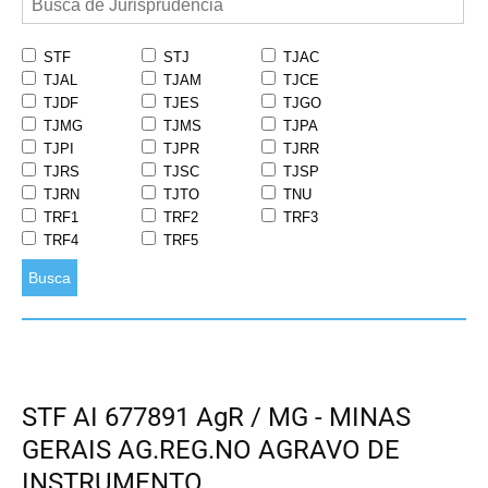
STF
STJ
TJAC
TJAL
TJAM
TJCE
TJDF
TJES
TJGO
TJMG
TJMS
TJPA
TJPI
TJPR
TJRR
TJRS
TJSC
TJSP
TJRN
TJTO
TNU
TRF1
TRF2
TRF3
TRF4
TRF5
Busca
STF AI 677891 AgR / MG - MINAS
GERAIS AG.REG.NO AGRAVO DE
INSTRUMENTO