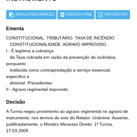
RESULTADO SIMPLES
VERSÃO HTML
VERSÃO PDF
Ementa
CONSTITUCIONAL. TRIBUTÁRIO. TAXA DE INCÊNDIO.

   CONSTITUCIONALIDADE. AGRAVO IMPROVIDO.

I - É legítima a cobrança

   da Taxa cobrada em razão da prevenção de incêndios, 
porquanto

   instituída como contraprestação a serviço essencial, 
específico e

   divisível. Precedentes.

II - Agravo regimental improvido.
Decisão
A Turma negou provimento ao agravo regimental no agravo de
instrumento, nos termos do voto do Relator. Unânime. Ausente,
justificadamente, o Ministro Menezes Direito. 1ª Turma,
17.03.2009.