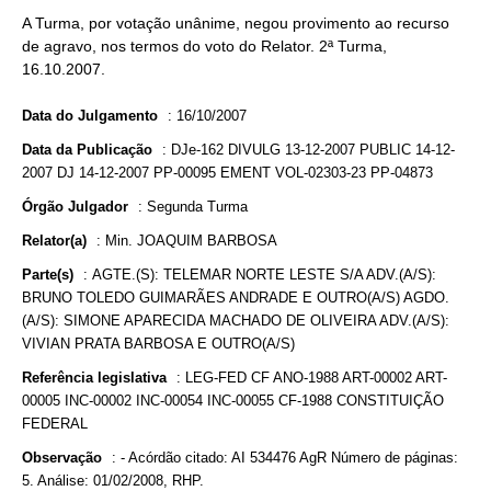
A Turma, por votação unânime, negou provimento ao recurso
de agravo, nos termos do voto do Relator. 2ª Turma,
16.10.2007.
Data do Julgamento
:
16/10/2007
Data da Publicação
:
DJe-162 DIVULG 13-12-2007 PUBLIC 14-12-
2007 DJ 14-12-2007 PP-00095 EMENT VOL-02303-23 PP-04873
Órgão Julgador
:
Segunda Turma
Relator(a)
:
Min. JOAQUIM BARBOSA
Parte(s)
:
AGTE.(S): TELEMAR NORTE LESTE S/A ADV.(A/S):
BRUNO TOLEDO GUIMARÃES ANDRADE E OUTRO(A/S) AGDO.
(A/S): SIMONE APARECIDA MACHADO DE OLIVEIRA ADV.(A/S):
VIVIAN PRATA BARBOSA E OUTRO(A/S)
Referência legislativa
:
LEG-FED CF ANO-1988 ART-00002 ART-
00005 INC-00002 INC-00054 INC-00055 CF-1988 CONSTITUIÇÃO
FEDERAL
Observação
:
- Acórdão citado: AI 534476 AgR Número de páginas:
5. Análise: 01/02/2008, RHP.