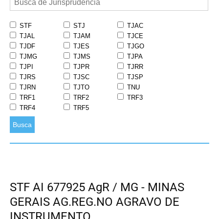
STF
STJ
TJAC
TJAL
TJAM
TJCE
TJDF
TJES
TJGO
TJMG
TJMS
TJPA
TJPI
TJPR
TJRR
TJRS
TJSC
TJSP
TJRN
TJTO
TNU
TRF1
TRF2
TRF3
TRF4
TRF5
Busca
STF AI 677925 AgR / MG - MINAS
GERAIS AG.REG.NO AGRAVO DE
INSTRUMENTO