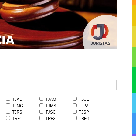
TJAL
TJAM
TJCE
TJMG
TJMS
TJPA
TJRS
TJSC
TJSP
TRF1
TRF2
TRF3