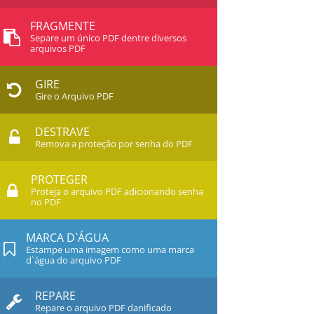
FRAGMENTE
Separe um único PDF dentre diversos
arquivos PDF
GIRE
Gire o Arquivo PDF
DESTRAVE
Remova a proteção por senha do PDF
PROTEGER
Proteja o arquivo PDF adicionando senha
no PDF
MARCA D`ÁGUA
Estampe uma imagem como uma marca
d`água do arquivo PDF
REPARE
Repare o arquivo PDF danificado