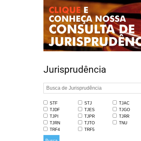
Jurisprudência
STF
STJ
TJAC
TJDF
TJES
TJGO
TJPI
TJPR
TJRR
TJRN
TJTO
TNU
TRF4
TRF5
Busca