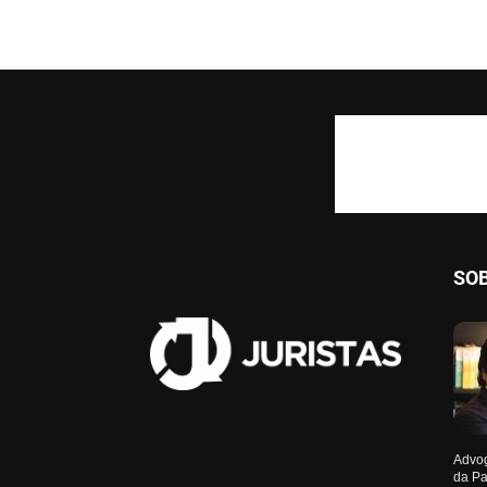
SO
Advog
da Pa