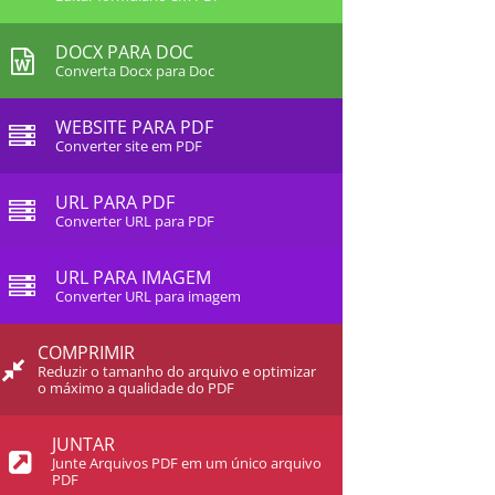
DOCX PARA DOC
Converta Docx para Doc
WEBSITE PARA PDF
Converter site em PDF
URL PARA PDF
Converter URL para PDF
URL PARA IMAGEM
Converter URL para imagem
COMPRIMIR
Reduzir o tamanho do arquivo e optimizar
o máximo a qualidade do PDF
JUNTAR
Junte Arquivos PDF em um único arquivo
PDF