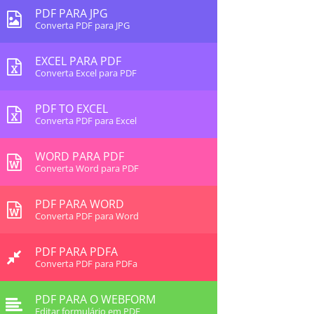
PDF PARA JPG
Converta PDF para JPG
EXCEL PARA PDF
Converta Excel para PDF
PDF TO EXCEL
Converta PDF para Excel
WORD PARA PDF
Converta Word para PDF
PDF PARA WORD
Converta PDF para Word
PDF PARA PDFA
Converta PDF para PDFa
PDF PARA O WEBFORM
Editar formulário em PDF