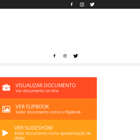
VISUALIZAR DOCUMENTO
Ver documento on-line
VER FLIPBOOK
Exibir documento como o FlipBook
VER SLIDESHOW
Exibir documento como apresentação de
slides