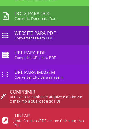
DOCX PARA DOC
Converta Docx para Doc
WEBSITE PARA PDF
Converter site em PDF
URL PARA PDF
Converter URL para PDF
URL PARA IMAGEM
Converter URL para imagem
COMPRIMIR
Reduzir o tamanho do arquivo e optimizar
o máximo a qualidade do PDF
JUNTAR
Junte Arquivos PDF em um único arquivo
PDF