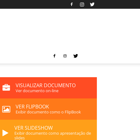
VISUALIZAR DOCUMENTO
Ver documento on-line
VER FLIPBOOK
Exibir documento como o FlipBook
VER SLIDESHOW
Exibir documento como apresentação de
slides