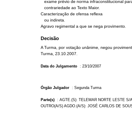
   exame prévio de norma infraconstitucional para a verificação de

   contrariedade ao Texto Maior.

Caracterização de ofensa reflexa

   ou indireta.

Agravo regimental a que se nega provimento.
Decisão
A Turma, por votação unânime, negou provimento
Turma, 23.10.2007.
Data do Julgamento
:
23/10/2007
Órgão Julgador
:
Segunda Turma
Parte(s)
:
AGTE.(S): TELEMAR NORTE LESTE S/
OUTRO(A/S) AGDO.(A/S): JOSÉ CARLOS DE SOU