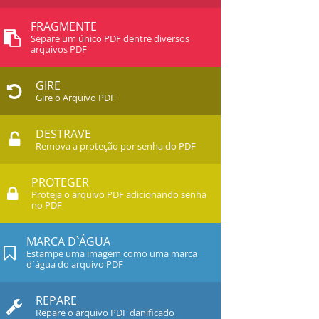
FRAGMENTE
Separe um único PDF dentre diversos
arquivos PDF
GIRE
Gire o Arquivo PDF
DESTRAVE
Remova a proteção por senha do PDF
PROTEGER
Proteja o arquivo PDF adicionando senha
no PDF
MARCA D`ÁGUA
Estampe uma imagem como uma marca
d`água do arquivo PDF
REPARE
Repare o arquivo PDF danificado