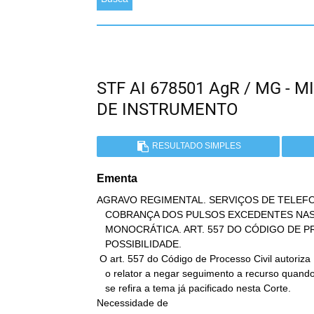
STF AI 678501 AgR / MG -
DE INSTRUMENTO
RESULTADO SIMPLES
Ementa
AGRAVO REGIMENTAL. SERVIÇOS DE TELEFO
   COBRANÇA DOS PULSOS EXCEDENTES NAS FATURAS DE CONSUMO. DECISÃO

   MONOCRÁTICA. ART. 557 DO CÓDIGO DE PROCESSO CIVIL.

   POSSIBILIDADE.

 O art. 557 do Código de Processo Civil autoriza

   o relator a negar seguimento a recurso quando a matéria em debate

   se refira a tema já pacificado nesta Corte.

Necessidade de
