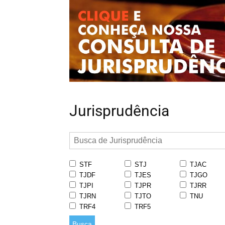
Jurisprudência
STF
STJ
TJAC
TJDF
TJES
TJGO
TJPI
TJPR
TJRR
TJRN
TJTO
TNU
TRF4
TRF5
Busca