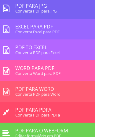
PDF PARA JPG
Converta PDF para JPG
EXCEL PARA PDF
Converta Excel para PDF
PDF TO EXCEL
Converta PDF para Excel
WORD PARA PDF
Converta Word para PDF
PDF PARA WORD
Converta PDF para Word
PDF PARA PDFA
Converta PDF para PDFa
PDF PARA O WEBFORM
Editar formulário em PDF