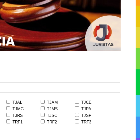
TJAL
TJAM
TJCE
TJMG
TJMS
TJPA
TJRS
TJSC
TJSP
TRF1
TRF2
TRF3