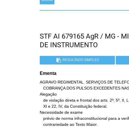
STF AI 679165 AgR / MG -
DE INSTRUMENTO
RESULTADO SIMPLES
Ementa
AGRAVO REGIMENTAL. SERVIÇOS DE TELEFO
   COBRANÇA DOS PULSOS EXCEDENTES NAS FATURAS DE CONSUMO.

Alegação

   de violação direta e frontal dos arts. 2º; 5º, II, LIV, LV; 21,

   XI e 22, IV, da Constituição federal.

Necessidade de exame

   prévio de norma infraconstitucional para a verificação de

   contrariedade ao Texto Maior.
