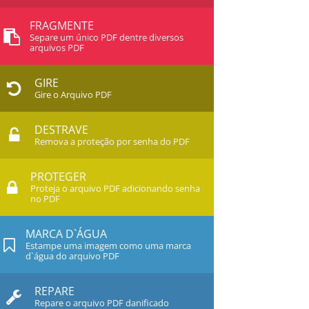
FRAGMENTE
Separe um único PDF dentre diversos
arquivos PDF
GIRE
Gire o Arquivo PDF
DESTRAVE
Remova a proteção por senha do PDF
PROTEGER
Proteja o arquivo PDF adicionando senha
no PDF
MARCA D`ÁGUA
Estampe uma imagem como uma marca
d`água do arquivo PDF
REPARE
Repare o arquivo PDF danificado