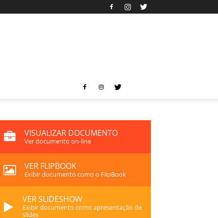
VISUALIZAR DOCUMENTO
Ver documento on-line
VER FLIPBOOK
Exibir documento como o FlipBook
VER SLIDESHOW
Exibir documento como apresentação de
slides