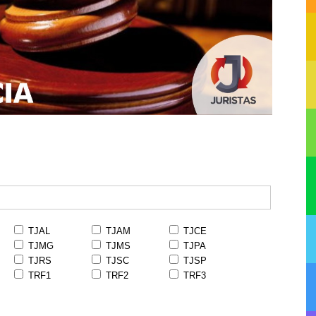
TJAL
TJAM
TJCE
TJMG
TJMS
TJPA
TJRS
TJSC
TJSP
TRF1
TRF2
TRF3