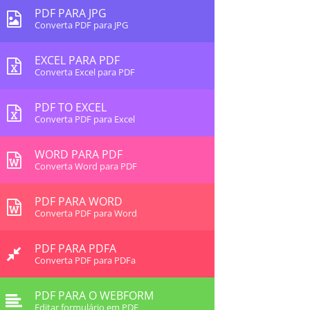
PDF PARA JPG
Converta PDF para JPG
EXCEL PARA PDF
Converta Excel para PDF
PDF TO EXCEL
Converta PDF para Excel
WORD PARA PDF
Converta Word para PDF
PDF PARA WORD
Converta PDF para Word
PDF PARA PDFA
Converta PDF para PDFa
PDF PARA O WEBFORM
Editar formulário em PDF