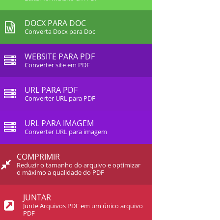
DOCX PARA DOC
Converta Docx para Doc
WEBSITE PARA PDF
Converter site em PDF
URL PARA PDF
Converter URL para PDF
URL PARA IMAGEM
Converter URL para imagem
COMPRIMIR
Reduzir o tamanho do arquivo e optimizar
o máximo a qualidade do PDF
JUNTAR
Junte Arquivos PDF em um único arquivo
PDF