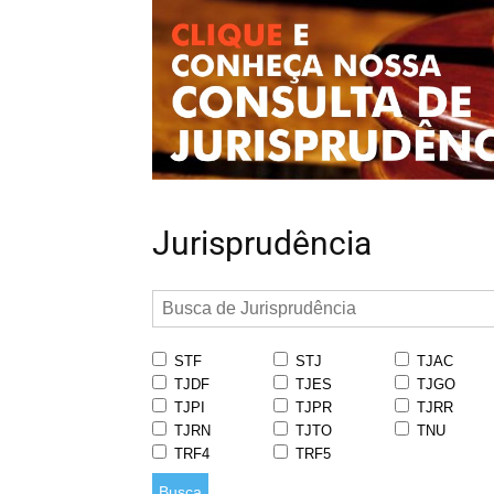
Jurisprudência
STF
STJ
TJAC
TJDF
TJES
TJGO
TJPI
TJPR
TJRR
TJRN
TJTO
TNU
TRF4
TRF5
Busca