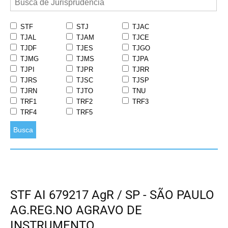
STF
STJ
TJAC
TJAL
TJAM
TJCE
TJDF
TJES
TJGO
TJMG
TJMS
TJPA
TJPI
TJPR
TJRR
TJRS
TJSC
TJSP
TJRN
TJTO
TNU
TRF1
TRF2
TRF3
TRF4
TRF5
Busca
STF AI 679217 AgR / SP - SÃO PAULO
AG.REG.NO AGRAVO DE
INSTRUMENTO