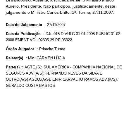
Lewandowski. Ausente, justificadamente, o Ministro Marco
Aurélio, Presidente. Não participou, justificadamente, deste
julgamento o Ministro Carlos Britto. 1ª. Turma, 27.11.2007.
Data do Julgamento
:
27/11/2007
Data da Publicação
:
DJe-018 DIVULG 31-01-2008 PUBLIC 01-02-
2008 EMENT VOL-02305-29 PP-06322
Órgão Julgador
:
Primeira Turma
Relator(a)
:
Min. CÁRMEN LÚCIA
Parte(s)
:
AGTE.(S): SUL AMÉRICA - COMPANHIA NACIONAL DE
SEGUROS ADV.(A/S): FERNANDO NEVES DA SILVA E
OUTRO(A/S) AGDO.(A/S): ENIR CARVALHO RAMOS ADV.(A/S):
GERALDO COSTA BASTOS