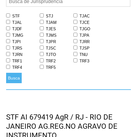
STF
STJ
TJAC
TJAL
TJAM
TJCE
TJDF
TJES
TJGO
TJMG
TJMS
TJPA
TJPI
TJPR
TJRR
TJRS
TJSC
TJSP
TJRN
TJTO
TNU
TRF1
TRF2
TRF3
TRF4
TRF5
Busca
STF AI 679419 AgR / RJ - RIO DE
JANEIRO AG.REG.NO AGRAVO DE
INSTRUMENTO