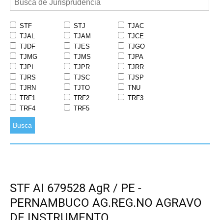
STF
STJ
TJAC
TJAL
TJAM
TJCE
TJDF
TJES
TJGO
TJMG
TJMS
TJPA
TJPI
TJPR
TJRR
TJRS
TJSC
TJSP
TJRN
TJTO
TNU
TRF1
TRF2
TRF3
TRF4
TRF5
Busca
STF AI 679528 AgR / PE -
PERNAMBUCO AG.REG.NO AGRAVO
DE INSTRUMENTO