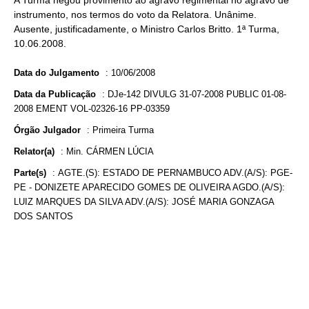
A Turma negou provimento ao agravo regimental no agravo de
instrumento, nos termos do voto da Relatora. Unânime.
Ausente, justificadamente, o Ministro Carlos Britto. 1ª Turma,
10.06.2008.
Data do Julgamento
:
10/06/2008
Data da Publicação
:
DJe-142 DIVULG 31-07-2008 PUBLIC 01-08-
2008 EMENT VOL-02326-16 PP-03359
Órgão Julgador
:
Primeira Turma
Relator(a)
:
Min. CÁRMEN LÚCIA
Parte(s)
:
AGTE.(S): ESTADO DE PERNAMBUCO ADV.(A/S): PGE-
PE - DONIZETE APARECIDO GOMES DE OLIVEIRA AGDO.(A/S):
LUIZ MARQUES DA SILVA ADV.(A/S): JOSÉ MARIA GONZAGA
DOS SANTOS