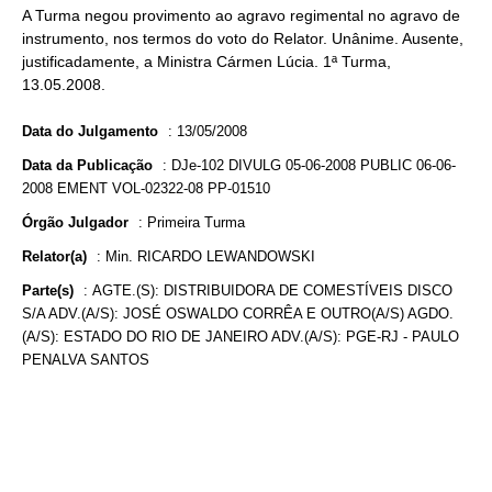
A Turma negou provimento ao agravo regimental no agravo de
instrumento, nos termos do voto do Relator. Unânime. Ausente,
justificadamente, a Ministra Cármen Lúcia. 1ª Turma,
13.05.2008.
Data do Julgamento
:
13/05/2008
Data da Publicação
:
DJe-102 DIVULG 05-06-2008 PUBLIC 06-06-
2008 EMENT VOL-02322-08 PP-01510
Órgão Julgador
:
Primeira Turma
Relator(a)
:
Min. RICARDO LEWANDOWSKI
Parte(s)
:
AGTE.(S): DISTRIBUIDORA DE COMESTÍVEIS DISCO
S/A ADV.(A/S): JOSÉ OSWALDO CORRÊA E OUTRO(A/S) AGDO.
(A/S): ESTADO DO RIO DE JANEIRO ADV.(A/S): PGE-RJ - PAULO
PENALVA SANTOS