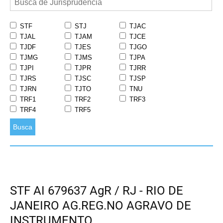
STF
STJ
TJAC
TJAL
TJAM
TJCE
TJDF
TJES
TJGO
TJMG
TJMS
TJPA
TJPI
TJPR
TJRR
TJRS
TJSC
TJSP
TJRN
TJTO
TNU
TRF1
TRF2
TRF3
TRF4
TRF5
Busca
STF AI 679637 AgR / RJ - RIO DE
JANEIRO AG.REG.NO AGRAVO DE
INSTRUMENTO