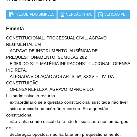
RESULTADO SIMPLES
VERSÃO HTML
VERSÃO PDF
Ementa
CONSTITUCIONAL. PROCESSUAL CIVIL. AGRAVO 
REGIMENTAL EM

   AGRAVO DE INSTRUMENTO. AUSÊNCIA DE 
PREQUESTIONAMENTO. SÚMULAS 282

   E 356 DO STF. MATÉRIA INFRACONSTITUCIONAL. OFENSA 
INDIRETA.

   ALEGADA VIOLAÇÃO AOS ARTS. 5º, XXXV E LIV, DA 
CONSTITUIÇÃO.

   OFENSA REFLEXA. AGRAVO IMPROVIDO.

I - Inadmissível o recurso

   extraordinário se a questão constitucional suscitada não tiver

   sido apreciada no acórdão recorrido. Se a questão 
constitucional

   não vinha sendo discutida, e não foi suscitada nos embargos 
de

   declaração opostos, não há falar em prequestionamento. 