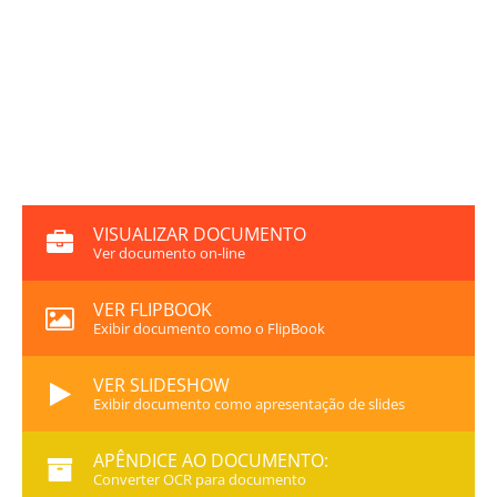
VISUALIZAR DOCUMENTO
Ver documento on-line
VER FLIPBOOK
Exibir documento como o FlipBook
VER SLIDESHOW
Exibir documento como apresentação de slides
APÊNDICE AO DOCUMENTO:
Converter OCR para documento