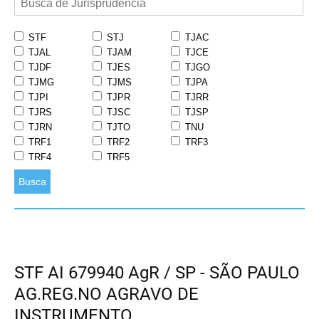
STF
STJ
TJAC
TJAL
TJAM
TJCE
TJDF
TJES
TJGO
TJMG
TJMS
TJPA
TJPI
TJPR
TJRR
TJRS
TJSC
TJSP
TJRN
TJTO
TNU
TRF1
TRF2
TRF3
TRF4
TRF5
Busca
STF AI 679940 AgR / SP - SÃO PAULO
AG.REG.NO AGRAVO DE
INSTRUMENTO