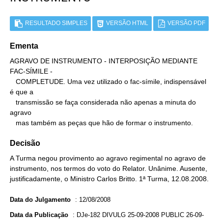
RESULTADO SIMPLES
VERSÃO HTML
VERSÃO PDF
Ementa
AGRAVO DE INSTRUMENTO - INTERPOSIÇÃO MEDIANTE 
FAC-SÍMILE -

   COMPLETUDE. Uma vez utilizado o fac-símile, indispensável 
é que a

   transmissão se faça considerada não apenas a minuta do 
agravo

   mas também as peças que hão de formar o instrumento.
Decisão
A Turma negou provimento ao agravo regimental no agravo de
instrumento, nos termos do voto do Relator. Unânime. Ausente,
justificadamente, o Ministro Carlos Britto. 1ª Turma, 12.08.2008.
Data do Julgamento
:
12/08/2008
Data da Publicação
:
DJe-182 DIVULG 25-09-2008 PUBLIC 26-09-