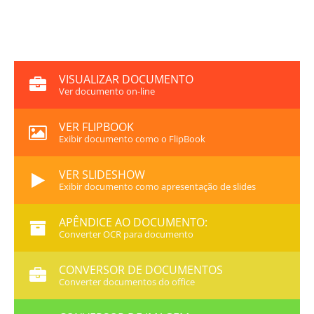
VISUALIZAR DOCUMENTO
Ver documento on-line
VER FLIPBOOK
Exibir documento como o FlipBook
VER SLIDESHOW
Exibir documento como apresentação de slides
APÊNDICE AO DOCUMENTO:
Converter OCR para documento
CONVERSOR DE DOCUMENTOS
Converter documentos do office