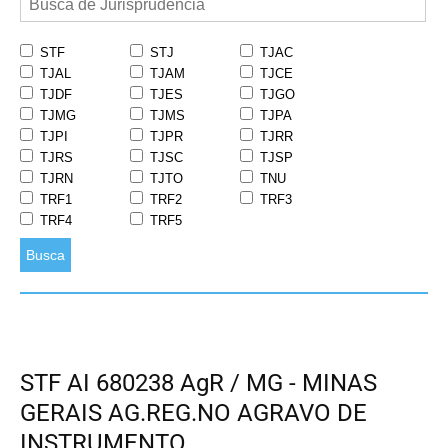
STF
STJ
TJAC
TJAL
TJAM
TJCE
TJDF
TJES
TJGO
TJMG
TJMS
TJPA
TJPI
TJPR
TJRR
TJRS
TJSC
TJSP
TJRN
TJTO
TNU
TRF1
TRF2
TRF3
TRF4
TRF5
Busca
STF AI 680238 AgR / MG - MINAS
GERAIS AG.REG.NO AGRAVO DE
INSTRUMENTO