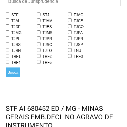
STF
STJ
TJAC
TJAL
TJAM
TJCE
TJDF
TJES
TJGO
TJMG
TJMS
TJPA
TJPI
TJPR
TJRR
TJRS
TJSC
TJSP
TJRN
TJTO
TNU
TRF1
TRF2
TRF3
TRF4
TRF5
Busca
STF AI 680452 ED / MG - MINAS
GERAIS EMB.DECL.NO AGRAVO DE
INSTRUMENTO