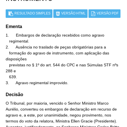
RESULTADO SIMPLES
VERSÃO HTML
VERSÃO PDF
Ementa
1.      Embargos de declaração recebidos como agravo

   regimental.

2.      Ausência no traslado de peças obrigatórias para a

   formação do agravo de instrumento, com aplicação das 
disposições

   previstas no § 1º do art. 544 do CPC e nas Súmulas STF nºs 
288 e

   639.

3.      Agravo regimental improvido.
Decisão
O Tribunal, por maioria, vencido o Senhor Ministro Marco
Aurélio, converteu os embargos de declaração em recurso de
agravo e, a este, por unanimidade, negou provimento, nos
termos do voto da relatora, Ministra Ellen Gracie (Presidente).