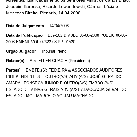
Ausentes, justificadamente, os Senhores Ministros Carlos Britto,
Joaquim Barbosa, Ricardo Lewandowski, Cármen Lúcia e
Menezes Direito. Plenário, 14.04.2008.
Data do Julgamento
:
14/04/2008
Data da Publicação
:
DJe-102 DIVULG 05-06-2008 PUBLIC 06-06-
2008 EMENT VOL-02322-08 PP-01520
Órgão Julgador
:
Tribunal Pleno
Relator(a)
:
Min. ELLEN GRACIE (Presidente)
Parte(s)
:
EMBTE.(S): TEIXEIRA & ASSOCIADOS AUDITORES
INDEPENDENTES E OUTRO(A/S) ADV.(A/S): JOSÉ GERALDO
AMARAL FONSECA JUNIOR E OUTRO(A/S) EMBDO.(A/S):
ESTADO DE MINAS GERAIS ADV.(A/S): ADVOCACIA-GERAL DO
ESTADO - MG - MARCELO AGUIAR MACHADO