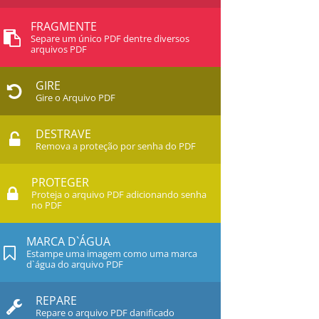
FRAGMENTE
Separe um único PDF dentre diversos
arquivos PDF
GIRE
Gire o Arquivo PDF
DESTRAVE
Remova a proteção por senha do PDF
PROTEGER
Proteja o arquivo PDF adicionando senha
no PDF
MARCA D`ÁGUA
Estampe uma imagem como uma marca
d`água do arquivo PDF
REPARE
Repare o arquivo PDF danificado