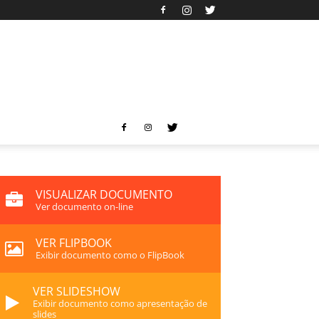
VISUALIZAR DOCUMENTO
Ver documento on-line
VER FLIPBOOK
Exibir documento como o FlipBook
VER SLIDESHOW
Exibir documento como apresentação de
slides