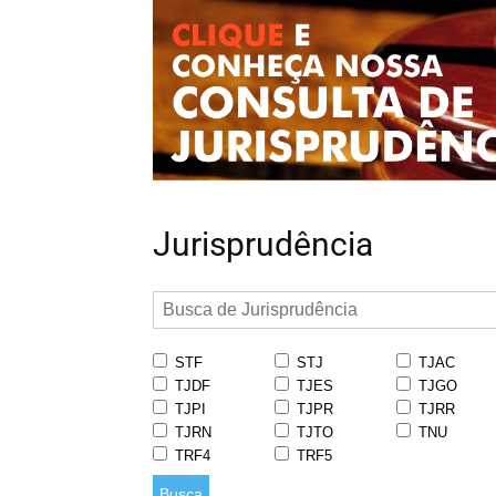
Jurisprudência
STF
STJ
TJAC
TJDF
TJES
TJGO
TJPI
TJPR
TJRR
TJRN
TJTO
TNU
TRF4
TRF5
Busca