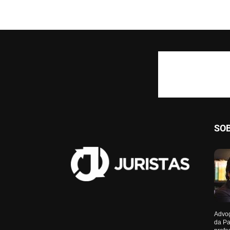
SO
Advog
da Pa