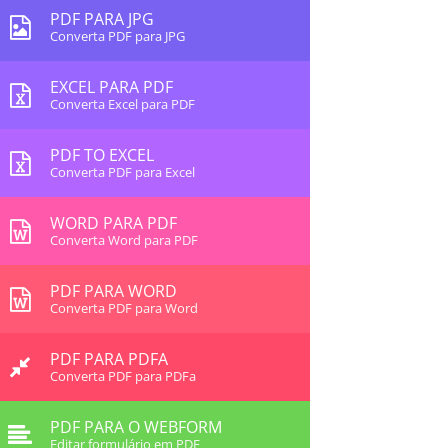
PDF PARA JPG
Converta PDF para JPG
EXCEL PARA PDF
Converta Excel para PDF
PDF TO EXCEL
Converta PDF para Excel
WORD PARA PDF
Converta Word para PDF
PDF PARA WORD
Converta PDF para Word
PDF PARA PDFA
Converta PDF para PDFa
PDF PARA O WEBFORM
Editar formulário em PDF