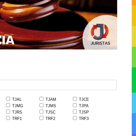
TJAL
TJAM
TJCE
TJMG
TJMS
TJPA
TJRS
TJSC
TJSP
TRF1
TRF2
TRF3