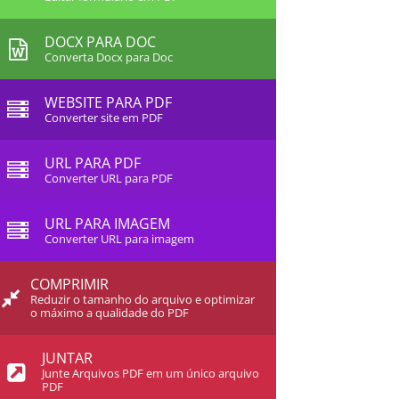
DOCX PARA DOC
Converta Docx para Doc
WEBSITE PARA PDF
Converter site em PDF
URL PARA PDF
Converter URL para PDF
URL PARA IMAGEM
Converter URL para imagem
COMPRIMIR
Reduzir o tamanho do arquivo e optimizar
o máximo a qualidade do PDF
JUNTAR
Junte Arquivos PDF em um único arquivo
PDF