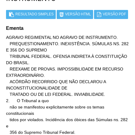
RESULTADO SIMPLES
VERSÃO HTML
VERSÃO PDF
Ementa
AGRAVO REGIMENTAL NO AGRAVO DE INSTRUMENTO.

   PREQUESTIONAMENTO. INEXISTÊNCIA. SÚMULAS NS. 282 
E 356 DO SUPREMO

   TRIBUNAL FEDERAL. OFENSA INDIRETA À CONSTITUIÇÃO 
DO BRASIL.

   REEXAME DE PROVAS. IMPOSSIBILIDADE EM RECURSO 
EXTRAORDINÁRIO.

   ACÓRDÃO RECORRIDO QUE NÃO DECLAROU A 
INCONSTITUCIONALIDADE DE

   TRATADO OU DE LEI FEDERAL. INVIABILIDADE.

2.      O Tribunal a quo

   não se manifestou explicitamente sobre os temas 
constitucionais

   tidos por violados. Incidência dos óbices das Súmulas ns. 282 
e

   356 do Supremo Tribunal Federal.
