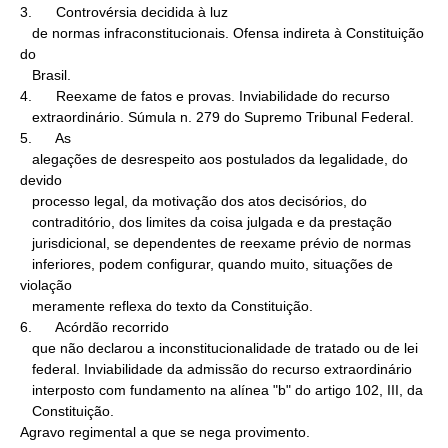
3.      Controvérsia decidida à luz

   de normas infraconstitucionais. Ofensa indireta à Constituição 
do

   Brasil.

4.      Reexame de fatos e provas. Inviabilidade do recurso

   extraordinário. Súmula n. 279 do Supremo Tribunal Federal.

5.      As

   alegações de desrespeito aos postulados da legalidade, do 
devido

   processo legal, da motivação dos atos decisórios, do

   contraditório, dos limites da coisa julgada e da prestação

   jurisdicional, se dependentes de reexame prévio de normas

   inferiores, podem configurar, quando muito, situações de 
violação

   meramente reflexa do texto da Constituição.

6.      Acórdão recorrido

   que não declarou a inconstitucionalidade de tratado ou de lei

   federal. Inviabilidade da admissão do recurso extraordinário

   interposto com fundamento na alínea "b" do artigo 102, III, da

   Constituição.

Agravo regimental a que se nega provimento.