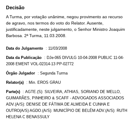
Decisão
A Turma, por votação unânime, negou provimento ao recurso
de agravo, nos termos do voto do Relator. Ausente,
justificadamente, neste julgamento, o Senhor Ministro Joaquim
Barbosa. 2ª Turma, 11.03.2008.
Data do Julgamento
:
11/03/2008
Data da Publicação
:
DJe-065 DIVULG 10-04-2008 PUBLIC 11-04-
2008 EMENT VOL-02314-13 PP-02772
Órgão Julgador
:
Segunda Turma
Relator(a)
:
Min. EROS GRAU
Parte(s)
:
AGTE.(S): SILVEIRA, ATHIAS, SORIANO DE MELLO,
GUIMARÃES, PINHEIRO & SCAFF - ADVOGADOS ASSOCIADOS
ADV.(A/S): DENISE DE FÁTIMA DE ALMEIDA E CUNHA E
OUTRO(A/S) AGDO.(A/S): MUNICÍPIO DE BELÉM ADV.(A/S): RUTH
HELENA C BENASSULY