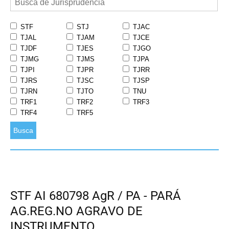
STF
STJ
TJAC
TJAL
TJAM
TJCE
TJDF
TJES
TJGO
TJMG
TJMS
TJPA
TJPI
TJPR
TJRR
TJRS
TJSC
TJSP
TJRN
TJTO
TNU
TRF1
TRF2
TRF3
TRF4
TRF5
Busca
STF AI 680798 AgR / PA - PARÁ
AG.REG.NO AGRAVO DE
INSTRUMENTO