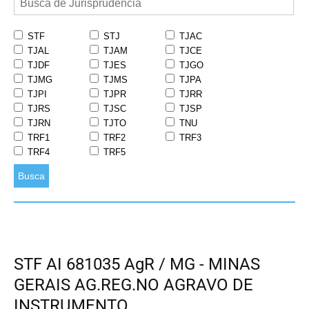
STF
STJ
TJAC
TJAL
TJAM
TJCE
TJDF
TJES
TJGO
TJMG
TJMS
TJPA
TJPI
TJPR
TJRR
TJRS
TJSC
TJSP
TJRN
TJTO
TNU
TRF1
TRF2
TRF3
TRF4
TRF5
Busca
STF AI 681035 AgR / MG - MINAS
GERAIS AG.REG.NO AGRAVO DE
INSTRUMENTO