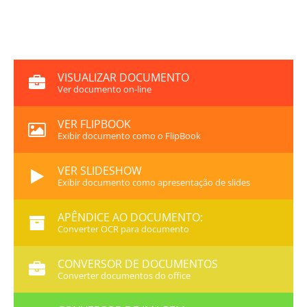
VISUALIZAR DOCUMENTO
Ver documento on-line
VER FLIPBOOK
Exibir documento como o FlipBook
VER SLIDESHOW
Exibir documento como apresentação de slides
APÊNDICE AO DOCUMENTO:
Converter OCR para documento
CONVERSOR DE DOCUMENTOS
Converter documentos do office